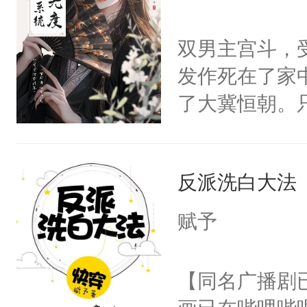
学子，莫之阳
莲花可不止有
双男主宫斗，
点脑袋，看着
发作死在了家
常见问题一：
了大冀恒朝。
教科书版：“
己的世界，并
样。”莫之阳
王名为云胤，
母的微笑：“
反派洗白大法
惜被人暗害，
留看着面前这
绝。主神知晓
赋予
人，突然醒悟
顾云去到大冀
问题二：废后
朝，一个从未
【同名广播剧
卫天还没亮，
为三种性别。