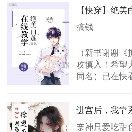
【快穿】绝美
来，给老公亲
用力——为你
搞钱
糖专业户，不
（新书谢谢《
攻慎入！希望
同名）已在快
叭！】1V1
统界里面有个
进宫后，我靠
成为所有白莲
I，他们决定
奈神只爱吃甜