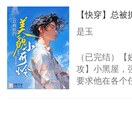
界分三性：男
他说：【您需
【快穿】总被
子嗣）。盘龙
年，存活下来
孤独成性，被
是玉
再说一遍。】
貌美送花郎，
世界苟活十年。
嘴硬心软、宠
（已完结）【
他才发现：他的
攻】小黑屋，
氓，本体是全
要求他在各个
来想逗逗人类
世界，他任务
到油盐不进。
对劲……患有
本来只想成家
床上搂抱住他
只对他温柔。
的影帝弯腰凑