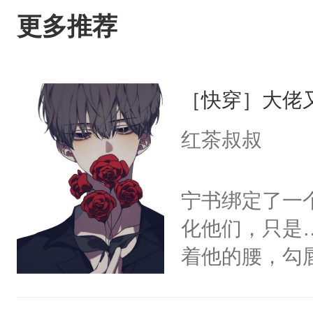
更多推荐
［快穿］大佬
红茶叔叔
宁书绑定了一
化他们，只是
着他的腰，勾
角落，捏着他
尝尝。”当红