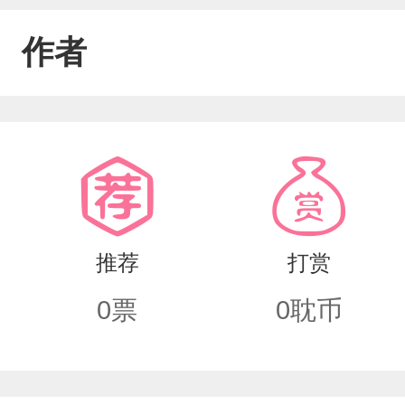
作者
推荐
打赏
0
票
0
耽币