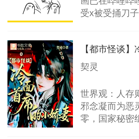
画已在哔哩哔
腰：“陛下，
构与男子相同
受x被受捅刀
不好了！”“那
了一颗红色的
派，他的任务
扣到怀里，安
得不开始在后
一位合适的男
顶替白莲花的
人，最终坐上
【都市怪谈】
病，一个个的
小白莲：“嘤嘤
上了还是无动
胡说，我没碰
契灵
力跟男主称兄
这是你舅妈，快
间变脸背叛他
不愧是大佬，
世界观：人存
的恶事他都对
悉，嗷？这不
邪念凝而为恶
一个权力滔天
可以先看仙帝
零，国家秘密
右男主又报复
士，以武力、
个世界了。直