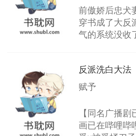
朝，一个从未
前傲娇后忠犬
卫天还没亮，
为三种性别。
穿书成了大反
腰：“陛下，
构与男子相同
气的系统没收
不好了！”“那
了一颗红色的
成了没用的废
扣到怀里，安
得不开始在后
说他可怜，却
顶替白莲花的
人，最终坐上
反派洗白大法
用见人，因为
小白莲：“嘤嘤
言神龙见首不
胡说，我没碰
赋予
想见人。没有
这是你舅妈，快
名蛇蛇，跟人
不愧是大佬，
【同名广播剧
不知道，那小
悉，嗷？这不
画已在哔哩哔
头，魔尊墨宴
可以先看仙帝