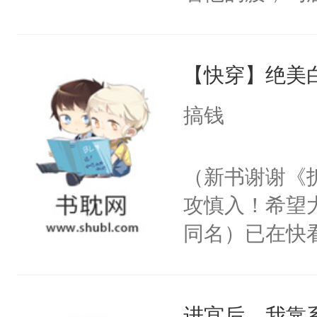
角落，捏着他
尝尝。”当红
【快穿】绝美
来，给老公亲
用力——为你
搞钱
糖专业户，不
（新书谢谢《
攻慎入！希望
同名）已在快
叭！】1V1
统界里面有个
进宫后，我靠