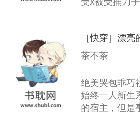
受x被受捅刀
宴：柳折枝你
派，他的任务
飞魄散！第二
一位合适的男
们竟然欺负你
［快穿］漂亮
病，一个个的
宴：要不你跟
上了还是无动
茶不茶
来……“蛇蛇
力跟男主称兄
好，别人都想
间变脸背叛他
绝美哭包乖巧社
堂魔尊……行
的恶事他都对
始终一人新生
位，当日就抢
一个权力滔天
的宿主，但是
神偏执：不许
右男主又报复
个社恐小哭包
腿，把你锁在
个世界了。直
宿主，元宝只
有人养？还有
他说：【您需