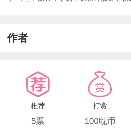
了。”正主回来了不跑等死吗？他可不想
个半身不遂，只身一人凄惨度过晚年，
综上所述，为了生命安全和惬意的晚年
作者
身的工资都来不及要。（白月光是个幌
推荐
打赏
5
票
100
耽币