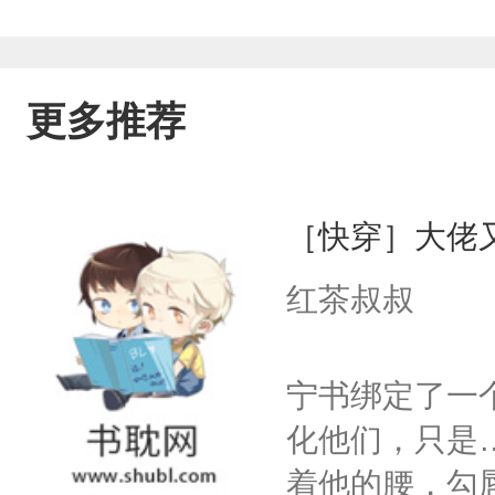
更多推荐
［快穿］大佬
红茶叔叔
宁书绑定了一
化他们，只是
着他的腰，勾