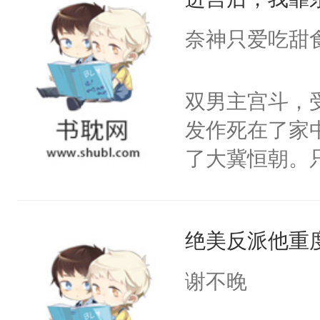
成为所有白莲
I，他们决定
奈神只爱吃甜
学子，莫之阳
莲花可不止有
双男主宫斗，
点脑袋，看着
发作死在了家
常见问题一：
了大冀恒朝。
教科书版：“
己的世界，并
样。”莫之阳
王名为云胤，
母的微笑：“
绝美反派他重
惜被人暗害，
留看着面前这
绝。主神知晓
谢不晚
人，突然醒悟
顾云去到大冀
问题二：废后