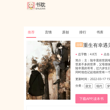
推荐
言情
原创
排行
书库
重生有幸遇
连载
●
总字数：4.8万
●
点击
简介：主：陆辛晨前世因
世差不多的世界，父母朋
陆辛晨的哥哥，过六岁生
同时他也记起他前世有一
间他是解脱的，想他终于
更新时间：2022-03-17 15:
朋友不肯见他，所以他不
找到了。注（主感情线很慢
分类：
甜文
现代
穿
年，副CP很甜的哦）
下载APP,读本书