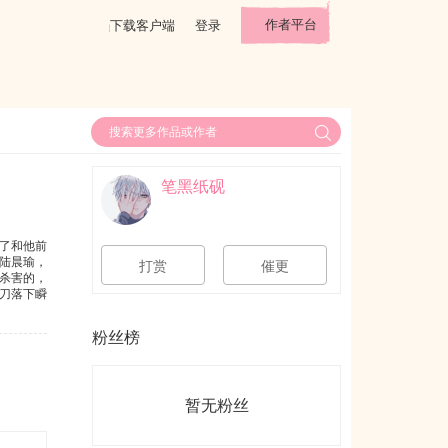
作者平台
下载客户端
登录
笔黑纸砚
了和他前
陆晨瑜，
打赏
催更
杀害的，
刀落下瞬
，他的小
确定，他
粉丝榜
p已成
暂无粉丝