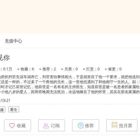
充值中心
见你
：0.1万
●
收藏：6
●
推荐：2
●
月票：0
●
打赏：0
●
催更：0
地府的判官失误车祸而亡，判官害怕事情闹大，于是就答应了他一个要求，就把他送到
友还是一样的，不过多了一个疼他的兄长，这一世他也遇到了和他相守一生的人。副：
日时才记己前世记忆，他前世是一名有名的主持医生，知道前世是被一名患者的家属给
个小他八岁的爱人，因胃癌晚期无法医治，永远地睡在了他的怀里，其实在那名家属的
要去找他的小朋友了，期实在他的小朋友去世的那一年里也想过随他去，可他怕他去了
19:21
敢，而且这一世他也在找，直到上初中时，撞见见了一个正在喂猫的少年，只一眼他就
，他们认识很早但受一开始只认为攻对他是兄弟情，是以副Cp的感情线先开始的副C
越
重生
收藏
订阅
推荐
投月票