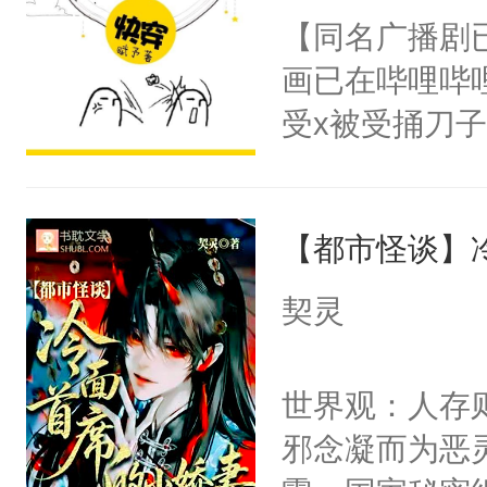
朝，一个从未
【同名广播剧
卫天还没亮，
为三种性别。
画已在哔哩哔
腰：“陛下，
构与男子相同
受x被受捅刀
不好了！”“那
了一颗红色的
派，他的任务
扣到怀里，安
得不开始在后
一位合适的男
顶替白莲花的
人，最终坐上
【都市怪谈】
病，一个个的
小白莲：“嘤嘤
上了还是无动
胡说，我没碰
契灵
力跟男主称兄
这是你舅妈，快
间变脸背叛他
不愧是大佬，
世界观：人存
的恶事他都对
悉，嗷？这不
邪念凝而为恶
一个权力滔天
可以先看仙帝