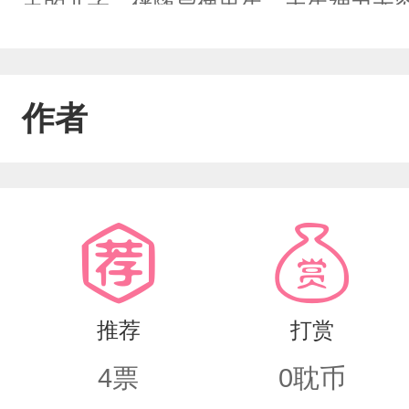
王的儿子，伴随异像出生，天生神力无
和。不惹事也绝不怕事。什么？情书？
来我给大家看，嘿嘿嘿陆泽，一个屠了整个
作者
界并不被人喜欢，从小都只有顾长卿和
想让你怜悯世人，你的光芒可以只照耀我一个
渊呀
推荐
打赏
4
票
0
耽币