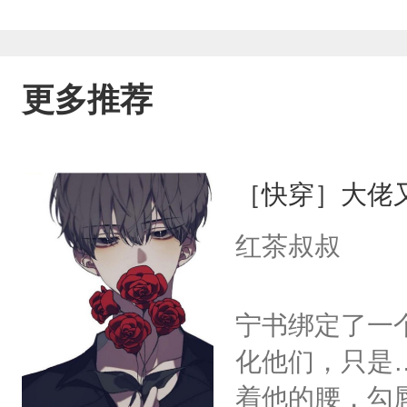
更多推荐
［快穿］大佬
红茶叔叔
宁书绑定了一
化他们，只是
着他的腰，勾