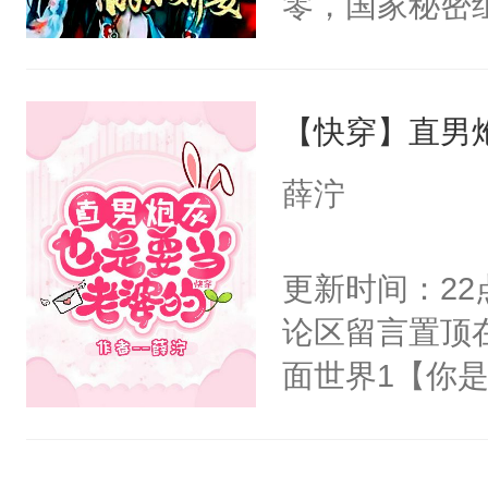
零，国家秘密
右男主又报复
士，以武力、
个世界了。直
界分三性：男
他说：【您需
【快穿】直男
子嗣）。盘龙
年，存活下来
孤独成性，被
薛泞
再说一遍。】
貌美送花郎，
世界苟活十年。
嘴硬心软、宠
更新时间：2
他才发现：他的
论区留言置顶
氓，本体是全
面世界1【你
来想逗逗人类
长大的竹马，
到油盐不进。
抢了你要给竹
本来只想成家