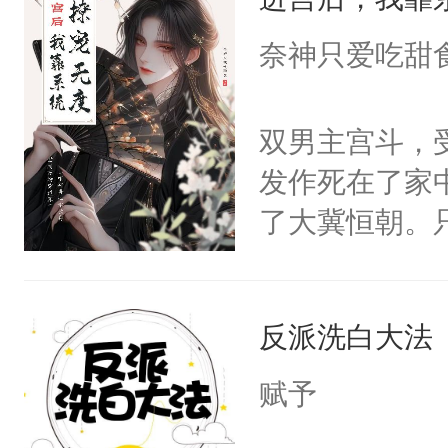
成为所有白莲
I，他们决定
奈神只爱吃甜
学子，莫之阳
莲花可不止有
双男主宫斗，
点脑袋，看着
发作死在了家
常见问题一：
了大冀恒朝。
教科书版：“
己的世界，并
样。”莫之阳
王名为云胤，
母的微笑：“
反派洗白大法
惜被人暗害，
留看着面前这
绝。主神知晓
赋予
人，突然醒悟
顾云去到大冀
问题二：废后