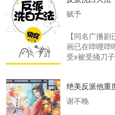
惜被人暗害，
绝。主神知晓
赋予
顾云去到大冀
朝，一个从未
【同名广播剧
为三种性别。
画已在哔哩哔
构与男子相同
受x被受捅刀
了一颗红色的
派，他的任务
得不开始在后
一位合适的男
人，最终坐上
绝美反派他重
病，一个个的
上了还是无动
谢不晚
力跟男主称兄