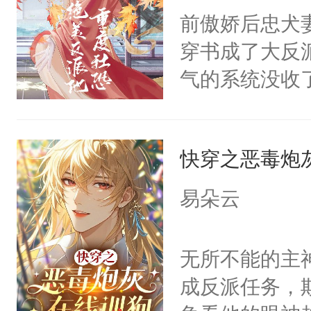
间变脸背叛他
前傲娇后忠犬
的恶事他都对
穿书成了大反
一个权力滔天
气的系统没收
右男主又报复
成了没用的废
个世界了。直
说他可怜，却
他说：【您需
快穿之恶毒炮
用见人，因为
年，存活下来
言神龙见首不
易朵云
再说一遍。】
想见人。没有
世界苟活十年。
名蛇蛇，跟人
无所不能的主
不知道，那小
成反派任务，
头，魔尊墨宴