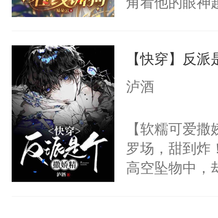
角看他的眼神
宴：柳折枝你
只为了让小主
飞魄散！第二
为了给娇气小
们竟然欺负你
【快穿】反派
后，竟然是为
宴：要不你跟
拥住了日思夜
泸酒
来……“蛇蛇
好，别人都想
【软糯可爱撒娇
堂魔尊……行
罗场，甜到炸！
位，当日就抢
高空坠物中，
神偏执：不许
要成为一个优
腿，把你锁在
主称霸位面！
有人养？还有