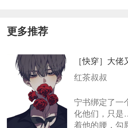
更多推荐
［快穿］大佬
红茶叔叔
宁书绑定了一
化他们，只是
着他的腰，勾