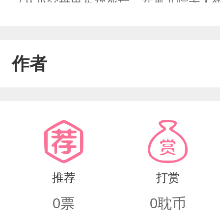
（从小父母出车祸死亡，在孤儿院无人
理）何韬（萧敬南发小，富豪榜第四名
昂，喜欢上他...陆凡（影视明星，陆
作者
个宿舍，成年后和薛昂出去找工作，上
推荐
打赏
0
票
0
耽币