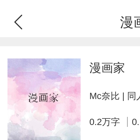
漫
漫画家
Mc奈比 | 
0.2万字
0