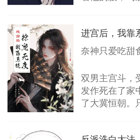
角落，捏着他
尝尝。”当红
进宫后，我靠
来，给老公亲
用力——为你
奈神只爱吃甜
糖专业户，不
双男主宫斗，
发作死在了家
了大冀恒朝。
己的世界，并
王名为云胤，
反派洗白大法