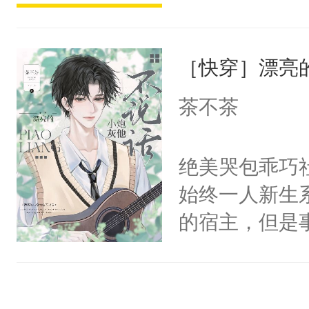
宴：柳折枝你
派，他的任务
飞魄散！第二
一位合适的男
们竟然欺负你
［快穿］漂亮
病，一个个的
宴：要不你跟
上了还是无动
茶不茶
来……“蛇蛇
力跟男主称兄
好，别人都想
间变脸背叛他
绝美哭包乖巧社
堂魔尊……行
的恶事他都对
始终一人新生
位，当日就抢
一个权力滔天
的宿主，但是
神偏执：不许
右男主又报复
个社恐小哭包
腿，把你锁在
个世界了。直
宿主，元宝只
有人养？还有
他说：【您需
你，打他一巴
种威胁手段没