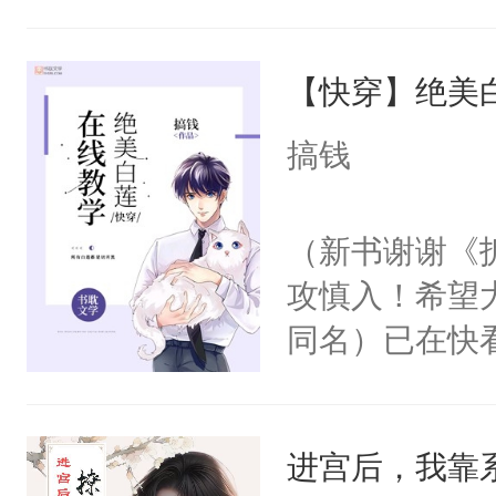
角落，捏着他
尝尝。”当红
【快穿】绝美
来，给老公亲
用力——为你
搞钱
糖专业户，不
（新书谢谢《
攻慎入！希望
同名）已在快
叭！】1V1
统界里面有个
进宫后，我靠
成为所有白莲