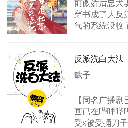
前傲娇后忠犬
卫天还没亮，
为三种性别。
穿书成了大反
腰：“陛下，
构与男子相同
气的系统没收
不好了！”“那
了一颗红色的
成了没用的废
扣到怀里，安
得不开始在后
说他可怜，却
顶替白莲花的
人，最终坐上
反派洗白大法
用见人，因为
小白莲：“嘤嘤
言神龙见首不
胡说，我没碰
赋予
想见人。没有
这是你舅妈，快
名蛇蛇，跟人
不愧是大佬，
【同名广播剧
不知道，那小
悉，嗷？这不
画已在哔哩哔
头，魔尊墨宴
可以先看仙帝
受x被受捅刀