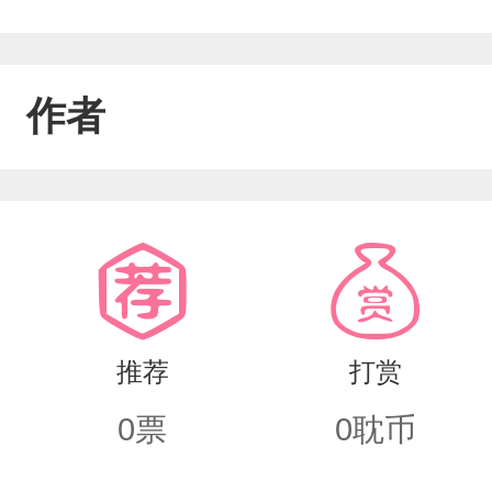
作者
推荐
打赏
0
票
0
耽币