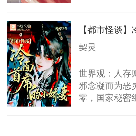
右男主又报复
成了没用的废
个世界了。直
说他可怜，却
他说：【您需
【都市怪谈】
用见人，因为
年，存活下来
言神龙见首不
契灵
再说一遍。】
想见人。没有
世界苟活十年。
名蛇蛇，跟人
世界观：人存
不知道，那小
邪念凝而为恶
头，魔尊墨宴
零，国家秘密
宴：柳折枝你
士，以武力、
飞魄散！第二
界分三性：男
们竟然欺负你
子嗣）。盘龙