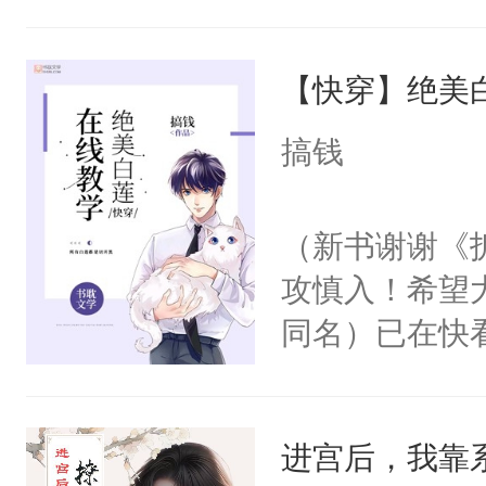
角落，捏着他
尝尝。”当红
【快穿】绝美
来，给老公亲
用力——为你
搞钱
糖专业户，不
（新书谢谢《
攻慎入！希望
同名）已在快
叭！】1V1
统界里面有个
进宫后，我靠
成为所有白莲