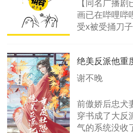
【同名广播剧
卫天还没亮，
为三种性别。
画已在哔哩哔
腰：“陛下，
构与男子相同
受x被受捅刀
不好了！”“那
了一颗红色的
派，他的任务
扣到怀里，安
得不开始在后
一位合适的男
顶替白莲花的
人，最终坐上
绝美反派他重
病，一个个的
小白莲：“嘤嘤
上了还是无动
胡说，我没碰
谢不晚
力跟男主称兄
这是你舅妈，快
间变脸背叛他
不愧是大佬，
前傲娇后忠犬
的恶事他都对
悉，嗷？这不
穿书成了大反
一个权力滔天
可以先看仙帝
气的系统没收