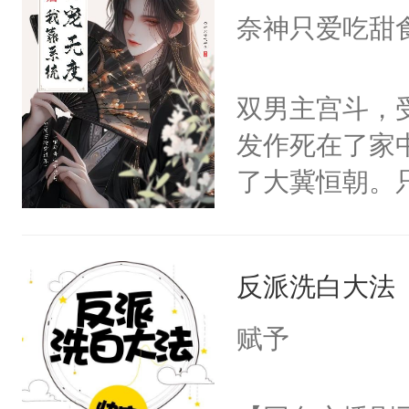
I，他们决定
奈神只爱吃甜
学子，莫之阳
莲花可不止有
双男主宫斗，
点脑袋，看着
发作死在了家
常见问题一：
了大冀恒朝。
教科书版：“
己的世界，并
样。”莫之阳
王名为云胤，
母的微笑：“
反派洗白大法
惜被人暗害，
留看着面前这
绝。主神知晓
赋予
人，突然醒悟
顾云去到大冀
问题二：废后
朝，一个从未