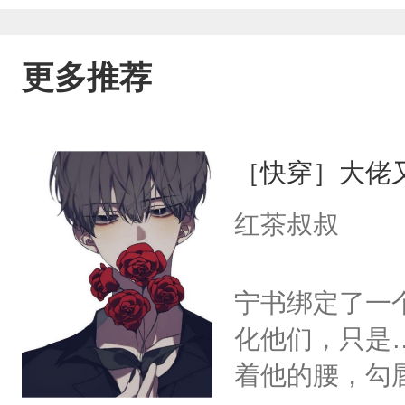
更多推荐
［快穿］大佬
红茶叔叔
宁书绑定了一
化他们，只是
着他的腰，勾