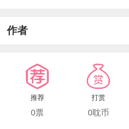
作者
推荐
打赏
0
票
0
耽币