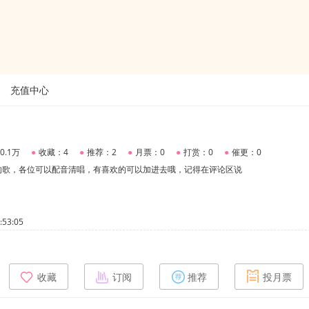
充值中心
0.1万
●
收藏：4
●
推荐：2
●
月票：0
●
打赏：0
●
催更：0
的歌，各位可以配音清唱，有喜欢的可以加进去哦，记得在评论区说
53:05
收藏
订阅
推荐
投月票