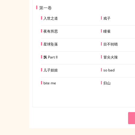
第一卷
入世之道
戏子
夜有所思
瞳雀
星球坠落
目不转睛
飘 Part ll
冒尖火辣
儿子娃娃
so bad
bite me
归山