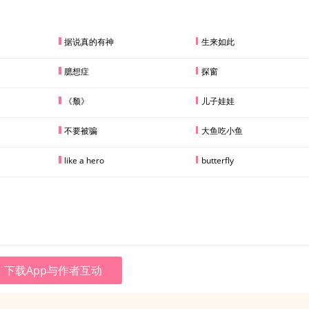
据说真的有神
生来如此
臆想症
探窗
《颓》
儿子娃娃
不要被骗
大鱼吃小鱼
like a hero
butterfly
下载App与作者互动