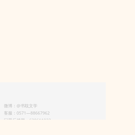
微博：@书耽文学
客服：0571—88667962
问题反馈群：630611933
版权业务联系人-淡风 QQ：
3614922414（加好友请备注合作来意）