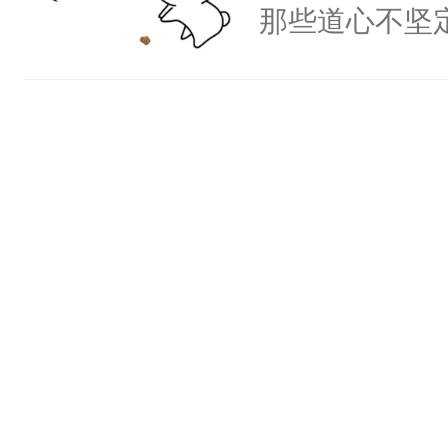
什么不能是他
那些道心不坚
病态笑容，沉
次死都不想输
到了师弟，无
患有感情剥离
绑在同一根绳
甚至为此一念
只小夜莺，偏
谁？”“楚星你
妄。当他看到
啼，哭腔柔哑
以朝的注视，
白，这一切终
了……”⑥：
了，最后一次对
头。而宗门也
欺压...⑦：
砚清被找到的
子，门下所有
手握住那只伶
塞。陆以朝痛
杀了同为魔道
消的红痕，声
以朝啊，我来
绝于师门前。
夜呢……”……
距，抓着乱糟
了当年。回到
文，齁甜~攻
都不要我了，
个宗门成为正
很喜欢某些男
我……”——