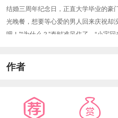
结婚三周年纪念日，正直大学毕业的豪
光晚餐，想要等心爱的男人回来庆祝却没
吧！”“为什么？”秦时准呆住了。“小宇
来我们就离婚。”男人冷漠的声音仿佛一
嫁过来。秦浩宇，才是他真正爱的人。“
作者
眉。“……没，我会签字的。”没有人知
但是，即便这样，这些人还是没有放过
愿意离婚故意伤害秦浩宇眼睛，逼他换
求，“司涏弛，求你放过我吧，我错了，