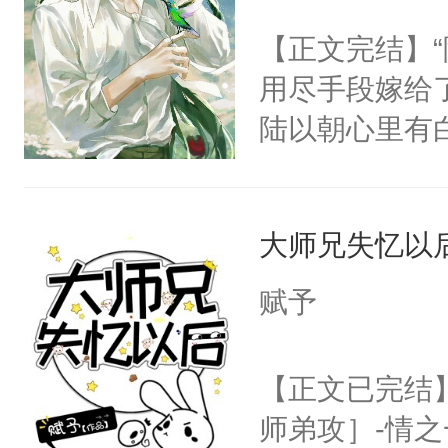
腰被大掌死死
【正文完结】
啊……我该怎
用尽手段嫁给了
小少爷被血族
陆以朝心里有
破少年雪腻纤
星。强迫也好
人，好甜……
们人前恩爱甜
嫩柔软的腰腹
大师兄失忆以
情，他以为，
我还不够努力啊
夜祁砚清缩在
赋予
宠溺地抚摸香
乐。”陆以朝
哑声调侃。④
了。”祁砚清
【正文已完结
准备的巨大牢
死。”.祁砚
师弟攻］-情
你准备最新鲜