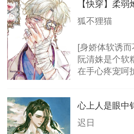
【快穿】柔弱
后，竟然是为
年，存活下来
拥住了日思夜
狐不狸猫
再说一遍。】
世界苟活十年。
[身娇体软诱而
阮清姝是个软
在手心疼宠呵
美强惨系统”。
任务目标爱上
心上人是眼中钉
任务完成。”阮
上，别说追了
迟日
小宿主被病态