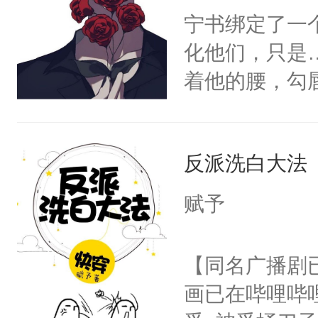
宁书绑定了一
化他们，只是
着他的腰，勾
角落，捏着他
尝尝。”当红
反派洗白大法
来，给老公亲
用力——为你
赋予
糖专业户，不
【同名广播剧
画已在哔哩哔