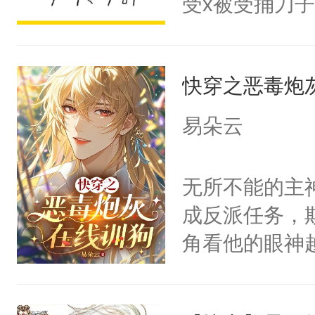
受x被受捅刀
派，他的任务
一位合适的男
快穿之恶毒炮
病，一个个的
上了还是无动
易朵云
力跟男主称兄
间变脸背叛他
无所不能的主
的恶事他都对
成反派任务，
一个权力滔天
角看他的眼神
右男主又报复
只为了让小主
个世界了。直
为了给娇气小
他说：【您需