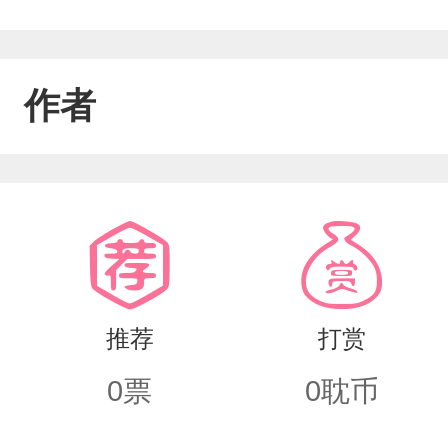
作者
推荐
打赏
0
票
0
耽币