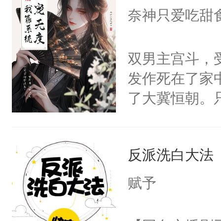
I，他们决定
奈神只爱吃甜
学子，莫之阳
莲花可不止有
双男主宫斗，
点脑袋，看着
发作死在了家
常见问题一：
了大冀恒朝。
教科书版：“
己的世界，并
样。”莫之阳
王名为云胤，
母的微笑：“
反派洗白大法
惜被人暗害，
留看着面前这
绝。主神知晓
赋予
人，突然醒悟
顾云去到大冀
问题二：废后
朝，一个从未