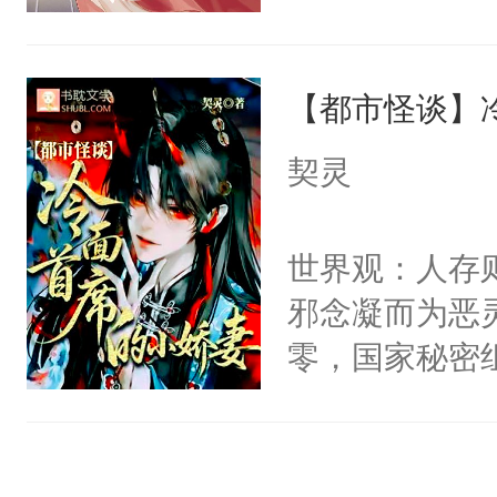
右男主又报复
成了没用的废
个世界了。直
说他可怜，却
他说：【您需
【都市怪谈】
用见人，因为
年，存活下来
言神龙见首不
契灵
再说一遍。】
想见人。没有
世界苟活十年。
名蛇蛇，跟人
世界观：人存
不知道，那小
邪念凝而为恶
头，魔尊墨宴
零，国家秘密
宴：柳折枝你
士，以武力、
飞魄散！第二
界分三性：男
们竟然欺负你
子嗣）。盘龙