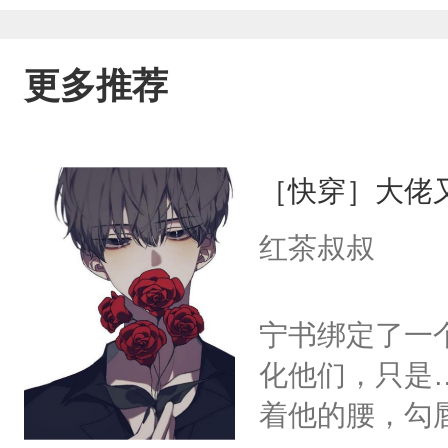
更多推荐
［快穿］大佬
红茶叔叔
宁书绑定了一
化他们，只是
着他的腰，勾