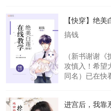
角落，捏着他
尝尝。”当红
【快穿】绝美
来，给老公亲
用力——为你
搞钱
糖专业户，不
（新书谢谢《
攻慎入！希望
同名）已在快
叭！】1V1
统界里面有个
进宫后，我靠
成为所有白莲