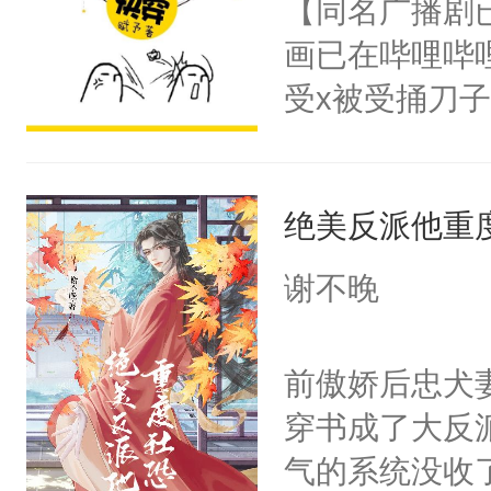
【同名广播剧
卫天还没亮，
为三种性别。
画已在哔哩哔
腰：“陛下，
构与男子相同
受x被受捅刀
不好了！”“那
了一颗红色的
派，他的任务
扣到怀里，安
得不开始在后
一位合适的男
顶替白莲花的
人，最终坐上
绝美反派他重
病，一个个的
小白莲：“嘤嘤
上了还是无动
胡说，我没碰
谢不晚
力跟男主称兄
这是你舅妈，快
间变脸背叛他
不愧是大佬，
前傲娇后忠犬
的恶事他都对
悉，嗷？这不
穿书成了大反
一个权力滔天
可以先看仙帝
气的系统没收