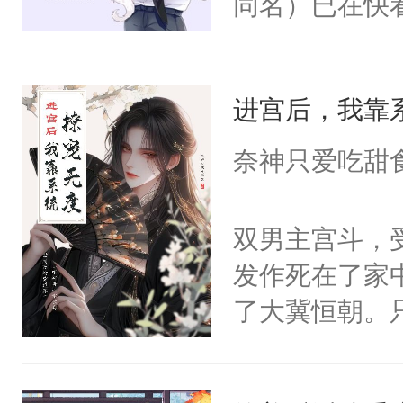
同名）已在快
叭！】1V1
统界里面有个
进宫后，我靠
成为所有白莲
I，他们决定
奈神只爱吃甜
学子，莫之阳
莲花可不止有
双男主宫斗，
点脑袋，看着
发作死在了家
常见问题一：
了大冀恒朝。
教科书版：“
己的世界，并
样。”莫之阳
王名为云胤，
母的微笑：“