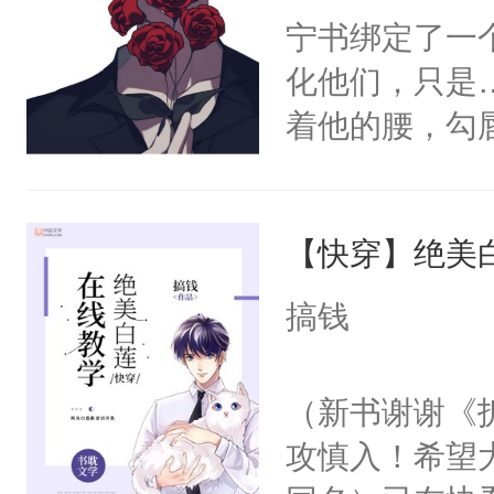
王府来了！美禄王：来人，备好搓衣板！
宁书绑定了一
排雷指南]*无渣攻，先甜后虐。*有副c
化他们，只是
望不弃。
着他的腰，勾
角落，捏着他
尝尝。”当红
【快穿】绝美
来，给老公亲
用力——为你
搞钱
糖专业户，不
（新书谢谢《
攻慎入！希望