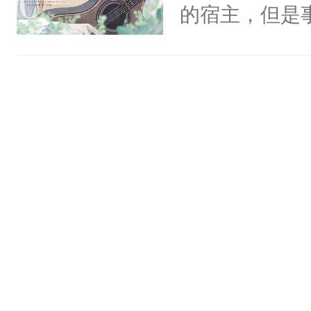
一个权力滔天
的宿主，但是
神偏执：不许
右男主又报复
个社恐小哭包
腿，把你锁在
个世界了。直
宿主，元宝只
有人养？还有
他说：【您需
你，打他一巴
种威胁手段没
年，存活下来
右脸欠踹$￥#
他是社恐，墨
再说一遍。】
白嫩嫩一看就
哄：祖宗，求
世界苟活十年。
前，抬手摸了
不出去啊……1
句：“魂淡！”元
血：可爱，想
阴恻恻的看着
招惹我的，你