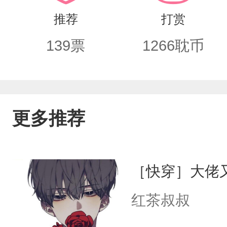
中，他再也不用看见狄星泉那双星泉一
推荐
打赏
红尘喧嚣我无心，皓月覆雪不见君。那
139
票
1266
耽币
见落雪时他都想要亲吻皑皑白雪，好似
他的爱人轻轻抱着他。“真真，百年后我
求他能够给自己留下魂归九泉后的一席之
更多推荐
少爷又被人绑走啦！美禄王：本王的男
秒到达战场……）唐道周：王爷不好了
［快穿］大佬
禄王：是谁，活腻了吗？诛九族吧。（
红茶叔叔
周：王爷不好啦！美禄王：又有何事，