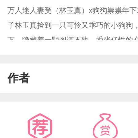
万人迷人妻受（林玉真）x狗狗祟祟年下
子林玉真捡到一只可怜又乖巧的小狗狗
下，隐藏着一颗图谋不轨、乖张任性的
生弟弟一般，可是我万万没有想到你从
竟图什么呢？狄星泉：真真哥哥，我图
作者
呢？林玉真：星泉，我宁愿你杀死的人
他们。我现在每天晚上惊醒都能看见他
你下手，你懂吗？爱与不爱，是他一生
无法脱身的桎梏。那年冬天过后，大厦