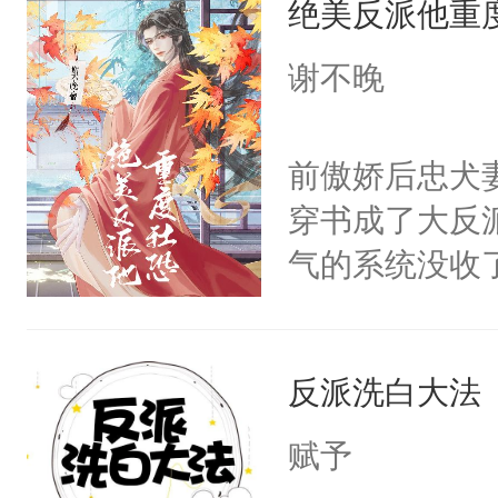
绝美反派他重
惜被人暗害，
留看着面前这
绝。主神知晓
谢不晚
人，突然醒悟
顾云去到大冀
问题二：废后
朝，一个从未
前傲娇后忠犬
卫天还没亮，
为三种性别。
穿书成了大反
腰：“陛下，
构与男子相同
气的系统没收
不好了！”“那
了一颗红色的
成了没用的废
扣到怀里，安
得不开始在后
说他可怜，却
顶替白莲花的
人，最终坐上
反派洗白大法
用见人，因为
小白莲：“嘤嘤
言神龙见首不
胡说，我没碰
赋予
想见人。没有
这是你舅妈，快