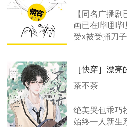
名蛇蛇，跟人
不愧是大佬，
【同名广播剧
不知道，那小
悉，嗷？这不
画已在哔哩哔
头，魔尊墨宴
可以先看仙帝
受x被受捅刀
宴：柳折枝你
派，他的任务
飞魄散！第二
一位合适的男
们竟然欺负你
［快穿］漂亮
病，一个个的
宴：要不你跟
上了还是无动
茶不茶
来……“蛇蛇
力跟男主称兄
好，别人都想
间变脸背叛他
绝美哭包乖巧社
堂魔尊……行
的恶事他都对
始终一人新生
位，当日就抢