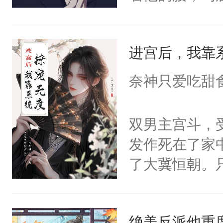
角落，捏着他
尝尝。”当红
进宫后，我靠
来，给老公亲
用力——为你
奈神只爱吃甜
糖专业户，不
双男主宫斗，
发作死在了家
了大冀恒朝。
己的世界，并
王名为云胤，
绝美反派他重