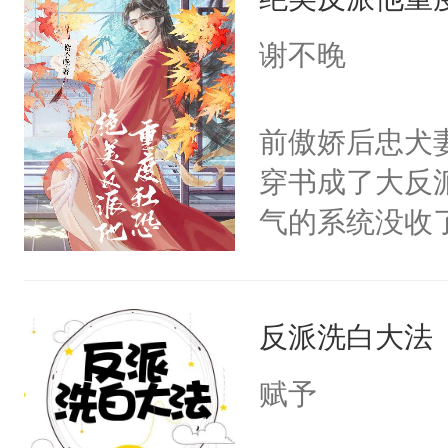
惜被人暗害，
绝。主神知晓
谢不晚
顾云去到大冀
朝，一个从未
前傲娇后忠犬
为三种性别。
穿书成了大反
构与男子相同
气的系统没收
了一颗红色的
成了没用的废
得不开始在后
说他可怜，却
人，最终坐上
反派洗白大法
用见人，因为
言神龙见首不
赋予
想见人。没有