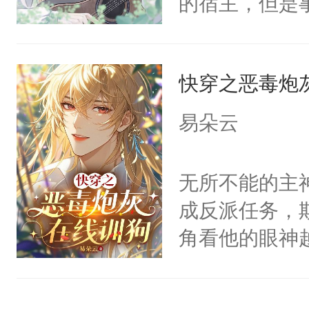
的宿主，但是
神偏执：不许
右男主又报复
个社恐小哭包
腿，把你锁在
个世界了。直
宿主，元宝只
有人养？还有
他说：【您需
快穿之恶毒炮
你，打他一巴
种威胁手段没
年，存活下来
右脸欠踹$￥#
他是社恐，墨
易朵云
再说一遍。】
白嫩嫩一看就
哄：祖宗，求
世界苟活十年。
前，抬手摸了
不出去啊……1
无所不能的主
句：“魂淡！”元
成反派任务，
血：可爱，想
角看他的眼神
阴恻恻的看着
只为了让小主
招惹我的，你
为了给娇气小
点头：“你自