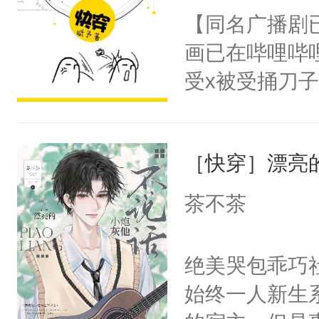
名蛇蛇，跟人
【同名广播剧
不知道，那小
画已在哔哩哔
头，魔尊墨宴
受x被受捅刀
宴：柳折枝你
派，他的任务
飞魄散！第二
一位合适的男
们竟然欺负你
［快穿］漂亮
病，一个个的
宴：要不你跟
上了还是无动
茶不茶
来……“蛇蛇
力跟男主称兄
好，别人都想
间变脸背叛他
绝美哭包乖巧社
堂魔尊……行
的恶事他都对
始终一人新生
位，当日就抢
一个权力滔天