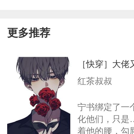
更多推荐
［快穿］大佬
红茶叔叔
宁书绑定了一
化他们，只是
着他的腰，勾