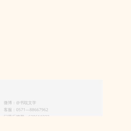
微博：@书耽文学
客服：0571—88667962
问题反馈群：630611933
版权业务联系人-淡风 QQ：
3614922414（加好友请备注合作来意）