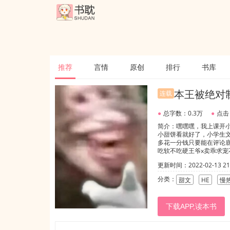
推荐
言情
原创
排行
书库
本王被绝对
连载
●
总字数：0.3万
●
点击
简介：嘿嘿嘿，我上课开
小甜饼看就好了，小学生
多花一分钱只要能在评论底
吃软不吃硬王爷x卖乖求宠
更新时间：2022-02-13 21:
分类：
甜文
HE
慢
下载APP,读本书