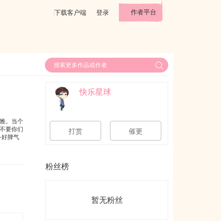
作者平台
下载客户端
登录
快乐星球
雅。当个
不要你们
打赏
催更
~好脾气
粉丝榜
暂无粉丝