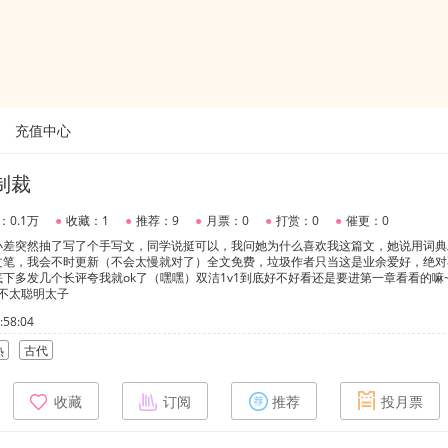
充值中心
制裁
：0.1万
●
收藏：1
●
推荐：9
●
月票：0
●
打赏：0
●
催更：0
小差突然抽了写了个手写文，同学说挺可以，我问她为什么喜欢我这篇文，她说用词典
文笔，我会不时更新（不会太慢就对了）全文免费，垃圾作者只当这是业余爱好，绝对
下多发几个长评夸我就ok了（嘿嘿）双洁1v1到底好不好看还是要进第一章看看的嘛
不太聪明太子
58:04
热
古代
收藏
订阅
推荐
投月票