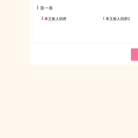
第一卷
本王捡人回府
本王捡人回府2