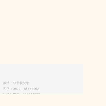
微博：@书耽文学
客服：0571—88667962
问题反馈群：630611933
版权业务联系人-淡风 QQ：
3614922414（加好友请备注合作来意）