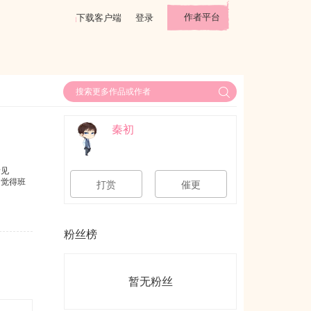
作者平台
下载客户端
登录
秦初
看见
只觉得班
打赏
催更
粉丝榜
暂无粉丝