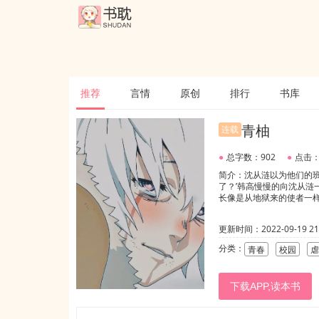
推荐
言情
原创
排行
书库
青柚
连载
●
总字数：902
●
点击：
简介：沈从涟以为他们的
了？’韩高慢慢的向沈从
长像是从地狱来的使者一
更新时间：2022-09-19 21:
分类：
青春
校园
虐
下载APP,读本书