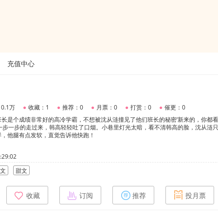
充值中心
0.1万
●
收藏：1
●
推荐：0
●
月票：0
●
打赏：0
●
催更：0
班长是个成绩非常好的高冷学霸，不想被沈从涟撞见了他们班长的秘密‘新来的，你都
涟一步一步的走过来，韩高轻轻吐了口烟。小巷里灯光太暗，看不清韩高的脸，沈从涟
样，他腿有点发软，直觉告诉他快跑！
29:02
文
甜文
收藏
订阅
推荐
投月票