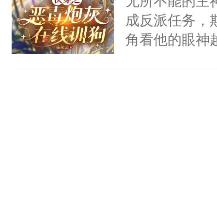
无所不能的主
堂魔尊……行
死。”.祁砚
消的红痕，声
成反派任务，
位，当日就抢
什么不能是他
夜呢……”……
角看他的眼神
神偏执：不许
次死都不想输
文，齁甜~攻
只为了让小主
腿，把你锁在
绑在同一根绳
很喜欢某些男
为了给娇气小
有人养？还有
谁？”“楚星你
的无法自拔，
后，竟然是为
种威胁手段没
以朝的注视，
老婆狠狠吃干
拥住了日思夜
他是社恐，墨
了，最后一次对
♥】【1v1，
哄：祖宗，求
砚清被找到的
多，疯批偏执
不出去啊……1
塞。陆以朝痛
以朝啊，我来
距，抓着乱糟