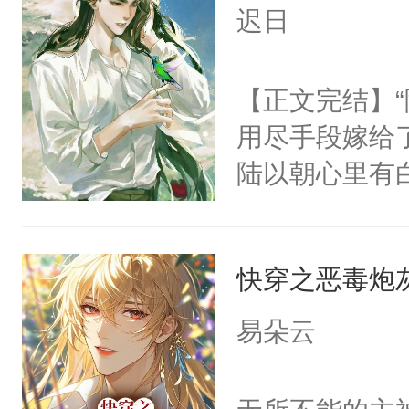
言神龙见首不
迟日
宠溺地抚摸香
想见人。没有
哑声调侃。④
名蛇蛇，跟人
【正文完结】
准备的巨大牢
不知道，那小
用尽手段嫁给了
你准备最新鲜
头，魔尊墨宴
陆以朝心里有
病态笑容，沉
宴：柳折枝你
星。强迫也好
患有感情剥离
飞魄散！第二
们人前恩爱甜
只小夜莺，偏
们竟然欺负你
快穿之恶毒炮
情，他以为，
啼，哭腔柔哑
宴：要不你跟
夜祁砚清缩在
了……”⑥：
易朵云
来……“蛇蛇
乐。”陆以朝
欺压...⑦：
好，别人都想
了。”祁砚清
手握住那只伶