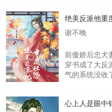
到油盐不进。
任务目标爱上
本来只想成家
绝美反派他重
任务完成。”阮
只对他温柔。
上，别说追了
谢不晚
至恶鬼神×冷
小宿主被病态
善；他是冷，
腰被大掌死死
前傲娇后忠犬
只为你，守尽
啊……我该怎
穿书成了大反
你，才拥有家
小少爷被血族
气的系统没收
人×最强鬼神
破少年雪腻纤
成了没用的废
者文风写实派
人，好甜……
说他可怜，却
奇的宝子们误
嫩柔软的腰腹
心上人是眼中钉
用见人，因为
我还不够努力啊