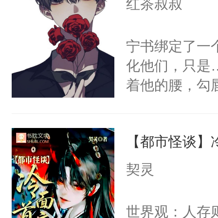
红茶叔叔
宁书绑定了一
化他们，只是
着他的腰，勾
角落，捏着他
尝尝。”当红
【都市怪谈】
来，给老公亲
用力——为你
契灵
糖专业户，不
世界观：人存