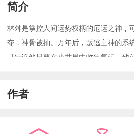
简介
林舛是掌控人间运势权柄的厄运之神，
夺，神骨被抽。万年后，叛逃主神的系
且告诉他只要在小世界中收集气运，他
冷国师x阴狠毒辣东厂督主想抢夺气运
师的太监终有一日成了东厂之主，却听
作者