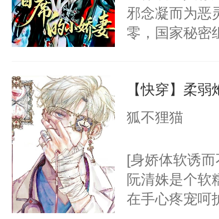
邪念凝而为恶
零，国家秘密
士，以武力、
界分三性：男
【快穿】柔弱
子嗣）。盘龙
孤独成性，被
狐不狸猫
貌美送花郎，
嘴硬心软、宠
[身娇体软诱而
他才发现：他的
阮清姝是个软
氓，本体是全
在手心疼宠呵
来想逗逗人类
美强惨系统”。