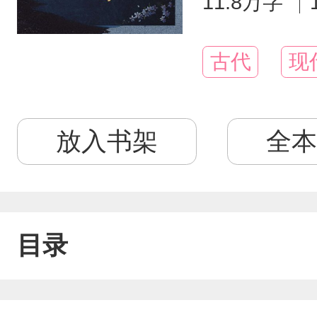
11.8万字
古代
现
放入书架
全本
目录