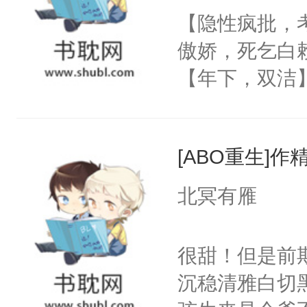
朝，一个从未
【隐性疯批，
卫天还没亮，
为三种性别。
傲娇，死乞白
腰：“陛下，
构与男子相同
【年下，双洁
不好了！”“那
了一颗红色的
渣，梁允没日
扣到怀里，安
得不开始在后
的骨头架子。
顶替白莲花的
人，最终坐上
[ABO重生]
肉复生，和梁
小白莲：“嘤嘤
为大周前朝驸
胡说，我没碰
北冥有雁
被梁允一箭穿
这是你舅妈，快
坠落神界的元
不愧是大佬，
很甜！但是前
冷漠，更是他
悉，嗷？这不
沉稳清雅白切黑
回，他仍记得
可以先看仙帝