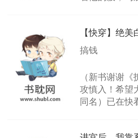
角落，捏着他
尝尝。”当红
【快穿】绝美
来，给老公亲
用力——为你
搞钱
糖专业户，不
（新书谢谢《
攻慎入！希望
同名）已在快
叭！】1V1
统界里面有个
进宫后，我靠