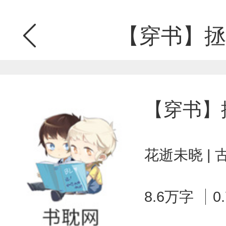
【穿书】拯
【穿书】
花逝未晓 |
8.6万字
0