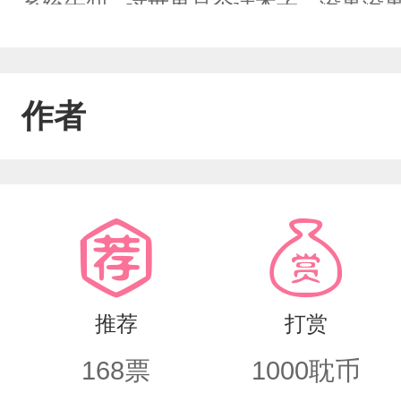
系统告知...这世界是个话本子。没事
带发布任务，洗刷郢国太子殿下冤案事。
景云瞧着眼前孩童，盛世美颜，病弱且乖巧
作者
好。”不仅会撒娇“大哥哥，你好我就好
坏心思！这事帮定了。可拜入仙门后，我
弟，几日不见，也不见你对我这般好。”
景云正吃着糕点，被这么突然一问，茫
扯嘴，勾出一丝苦涩的笑意，好不可怜。
推荐
打赏
命。“一言为定。”乐衍转眼就眯着笑道
168
票
1000
耽币
乐衍攻&谢景云受1v1，玄幻，甜甜，