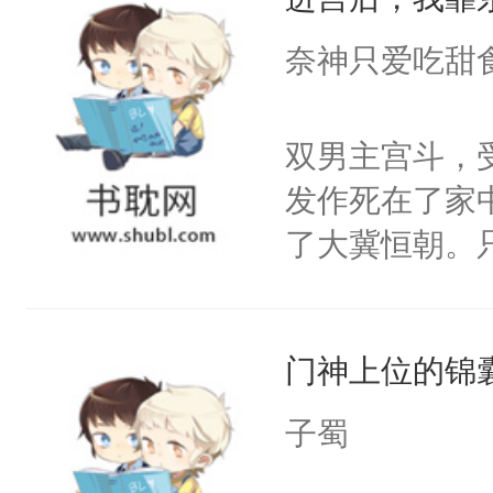
成为所有白莲
I，他们决定
奈神只爱吃甜
学子，莫之阳
莲花可不止有
双男主宫斗，
点脑袋，看着
发作死在了家
常见问题一：
了大冀恒朝。
教科书版：“
己的世界，并
样。”莫之阳
王名为云胤，
母的微笑：“
门神上位的锦
惜被人暗害，
留看着面前这
绝。主神知晓
子蜀
人，突然醒悟
顾云去到大冀
问题二：废后