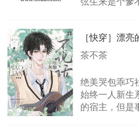
弦生来是个爹
不来师尊一句
揽，也没抱多
人，杀不得，
到某天，江揽
骄纵和死缠烂
［快穿］漂亮
试。”“陆弦，
人。梁允闯祸
懂江揽的意图
茶不茶
命去填。梁允
打这个明天脚
敌，他撒泼打
成功进化为“
绝美哭包乖巧社
马耍赖上位，
干干净净。最
始终一人新生
贴成一对门神
揽，不行咱们
的宿主，但是
别人老婆翻旧
揽：“……”
个社恐小哭包
世旧账。步六
的每一年，江
宿主，元宝只
板二十文一张
还揣了崽儿。