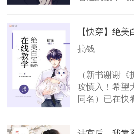
角落，捏着他
尝尝。”当红
【快穿】绝美
来，给老公亲
用力——为你
搞钱
糖专业户，不
（新书谢谢《
攻慎入！希望
同名）已在快
叭！】1V1
统界里面有个
进宫后，我靠