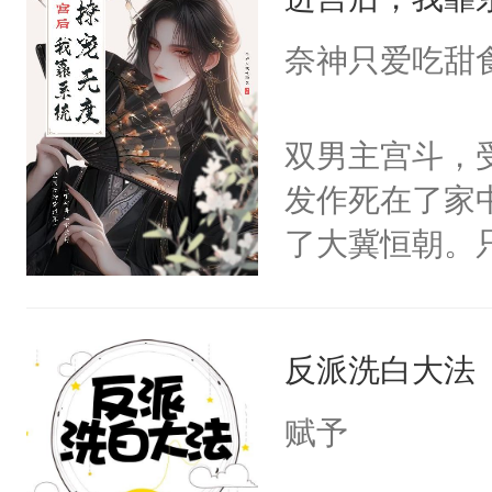
成为所有白莲
I，他们决定
奈神只爱吃甜
学子，莫之阳
莲花可不止有
双男主宫斗，
点脑袋，看着
发作死在了家
常见问题一：
了大冀恒朝。
教科书版：“
己的世界，并
样。”莫之阳
王名为云胤，
母的微笑：“
反派洗白大法
惜被人暗害，
留看着面前这
绝。主神知晓
赋予
人，突然醒悟
顾云去到大冀
问题二：废后