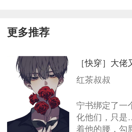
更多推荐
［快穿］大佬
红茶叔叔
宁书绑定了一
化他们，只是
着他的腰，勾