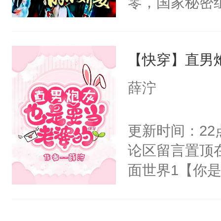
零，国家秘密
右男主又报复
士，以武力、
个世界了。直
界分三性：男
他说：【您需
【快穿】直男
子嗣）。盘龙
年，存活下来
孤独成性，被
薛泞
再说一遍。】
貌美送花郎，
世界苟活十年。
嘴硬心软、宠
更新时间：2
他才发现：他的
论区留言置顶
氓，本体是全
面世界1【你
来想逗逗人类
长大的竹马，
到油盐不进。
抢了你要给竹
本来只想成家