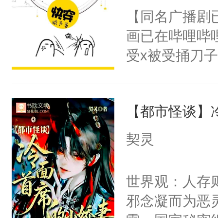
朝，一个从未
【同名广播剧
卫天还没亮，
为三种性别。
画已在哔哩哔
腰：“陛下，
构与男子相同
受x被受捅刀
不好了！”“那
了一颗红色的
派，他的任务
扣到怀里，安
得不开始在后
一位合适的男
顶替白莲花的
人，最终坐上
【都市怪谈】
病，一个个的
小白莲：“嘤嘤
上了还是无动
胡说，我没碰
契灵
力跟男主称兄
这是你舅妈，快
间变脸背叛他
不愧是大佬，
世界观：人存
的恶事他都对
悉，嗷？这不
邪念凝而为恶
一个权力滔天
可以先看仙帝