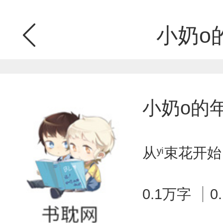
小奶o
小奶o的
从ʸⁱ束花开始
0.1万字
0