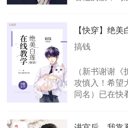
角落，捏着他
尝尝。”当红
【快穿】绝美
来，给老公亲
用力——为你
搞钱
糖专业户，不
（新书谢谢《
攻慎入！希望
同名）已在快
叭！】1V1
统界里面有个
进宫后，我靠