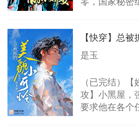
零，国家秘密
右男主又报复
士，以武力、
个世界了。直
界分三性：男
他说：【您需
【快穿】总被
子嗣）。盘龙
年，存活下来
孤独成性，被
是玉
再说一遍。】
貌美送花郎，
世界苟活十年。
嘴硬心软、宠
（已完结）【
他才发现：他的
攻】小黑屋，
氓，本体是全
要求他在各个
来想逗逗人类
世界，他任务
到油盐不进。
对劲……患有
本来只想成家