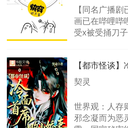
朝，一个从未
【同名广播剧
卫天还没亮，
为三种性别。
画已在哔哩哔
腰：“陛下，
构与男子相同
受x被受捅刀
不好了！”“那
了一颗红色的
派，他的任务
扣到怀里，安
得不开始在后
一位合适的男
顶替白莲花的
人，最终坐上
【都市怪谈】
病，一个个的
小白莲：“嘤嘤
上了还是无动
胡说，我没碰
契灵
力跟男主称兄
这是你舅妈，快
间变脸背叛他
不愧是大佬，
世界观：人存
的恶事他都对
悉，嗷？这不
邪念凝而为恶
一个权力滔天
可以先看仙帝