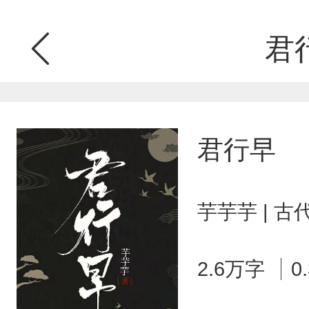
君
君行早
芋芋芋 | 
2.6万字
0