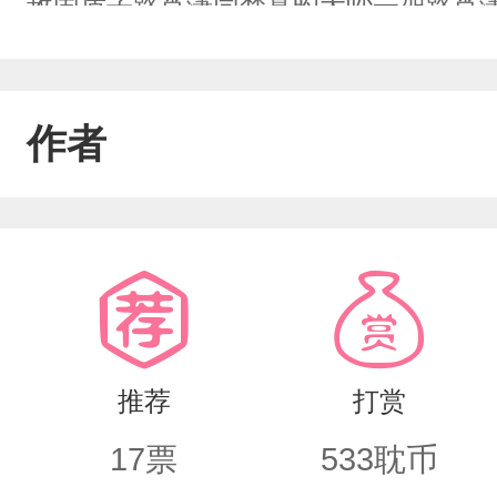
敌国质子路肖潇同楚暮昀大吵一架路肖潇
关，这天下我替你守”he，我自己以为
作者
推荐
打赏
17
票
533
耽币