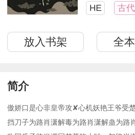
HE
古代
放入书架
全本
简介
傲娇口是心非皇帝攻✘心机妖艳王爷受
挡刀子为路肖潇解毒为路肖潇解蛊为路