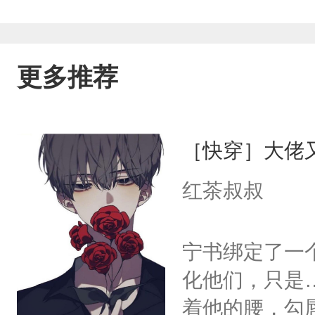
更多推荐
［快穿］大佬
红茶叔叔
宁书绑定了一
化他们，只是
着他的腰，勾