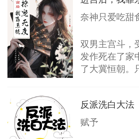
成为所有白莲
I，他们决定
奈神只爱吃甜
学子，莫之阳
莲花可不止有
双男主宫斗，
点脑袋，看着
发作死在了家
常见问题一：
了大冀恒朝。
教科书版：“
己的世界，并
样。”莫之阳
王名为云胤，
母的微笑：“
反派洗白大法
惜被人暗害，
留看着面前这
绝。主神知晓
赋予
人，突然醒悟
顾云去到大冀
问题二：废后