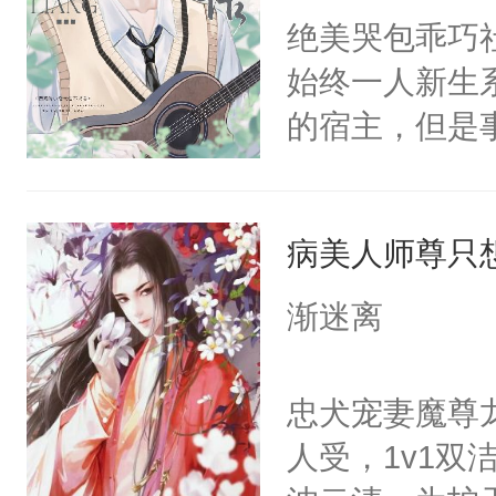
朝，一个从未
绝美哭包乖巧社
卫天还没亮，
为三种性别。
始终一人新生
腰：“陛下，
构与男子相同
的宿主，但是
不好了！”“那
了一颗红色的
个社恐小哭包
扣到怀里，安
得不开始在后
宿主，元宝只
顶替白莲花的
人，最终坐上
病美人师尊只
你，打他一巴
小白莲：“嘤嘤
右脸欠踹$￥#
胡说，我没碰
渐迷离
白嫩嫩一看就
这是你舅妈，快
前，抬手摸了
不愧是大佬，
忠犬宠妻魔尊
句：“魂淡！”元
悉，嗷？这不
人受，1v1
血：可爱，想
可以先看仙帝