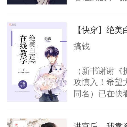
角落，捏着他
尝尝。”当红
【快穿】绝美
来，给老公亲
用力——为你
搞钱
糖专业户，不
（新书谢谢《
攻慎入！希望
同名）已在快
叭！】1V1
统界里面有个
进宫后，我靠