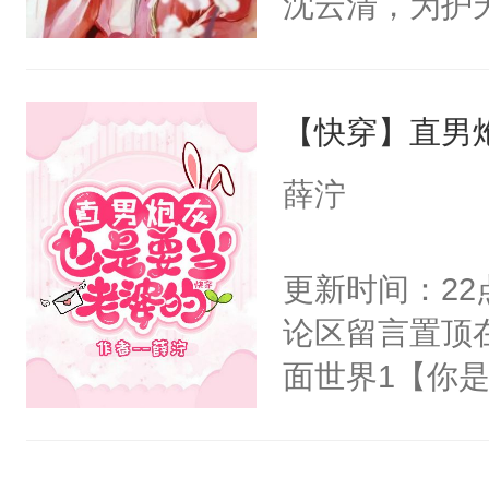
沈云清，为护
阴恻恻的看着
封印，昔日爱
招惹我的，你
自己知道，他
点头：“你自
【快穿】直男
其是纯金色的
谁！”反正有
的逆鳞，决战
薛泞
打工的！小世
后重妄苏醒上
码，泪水还没
逆鳞还亲了一
更新时间：2
了！尼玛！到
堂正正再战一
论区留言置顶
清倚在美人榻
面世界1【你
老等死中，勿
长大的竹马，
开启了帮死敌
抢了你要给竹
修为恢复后与