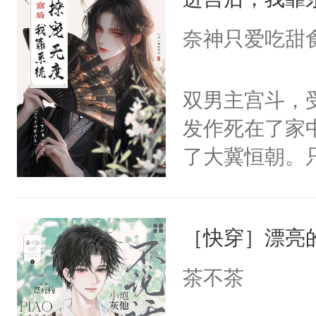
成为所有白莲
I，他们决定
奈神只爱吃甜
学子，莫之阳
莲花可不止有
双男主宫斗，
点脑袋，看着
发作死在了家
常见问题一：
了大冀恒朝。
教科书版：“
己的世界，并
样。”莫之阳
王名为云胤，
母的微笑：“
［快穿］漂亮
惜被人暗害，
留看着面前这
绝。主神知晓
茶不茶
人，突然醒悟
顾云去到大冀
问题二：废后