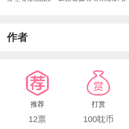
己未来的alpha，发现竟然是高中的好
可是英俊潇洒（划掉）的alpha，谁知
己曾经的好基友结婚？！想想就尬的脚
作者
洁！纯洁的结个婚领个证……纯洁的来
洗白躺床上拍拍床:来纯洁的睡个觉！顾川:（
久别重逢，竟然是直接去结婚！Omega:沈
推荐
打赏
12
票
100
耽币