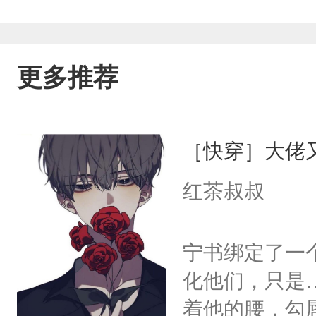
更多推荐
［快穿］大佬
红茶叔叔
宁书绑定了一
化他们，只是
着他的腰，勾