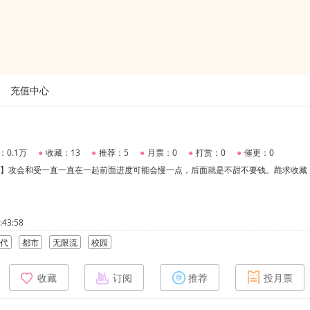
充值中心
：0.1万
●
收藏：13
●
推荐：5
●
月票：0
●
打赏：0
●
催更：0
甜文】攻会和受一直一直在一起前面进度可能会慢一点，后面就是不甜不要钱。跪求收藏
43:58
代
都市
无限流
校园
收藏
订阅
推荐
投月票