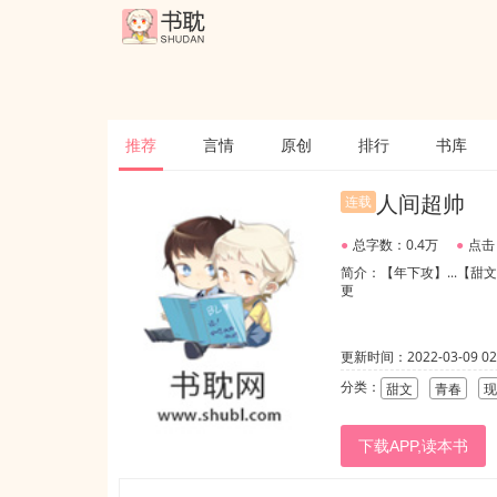
推荐
言情
原创
排行
书库
人间超帅
连载
●
总字数：0.4万
●
点击
简介：【年下攻】...【
更
更新时间：2022-03-09 02:
分类：
甜文
青春
现
下载APP,读本书