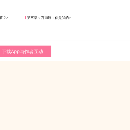
答？>
第三章﹤万御珏：你是我的>
下载App与作者互动