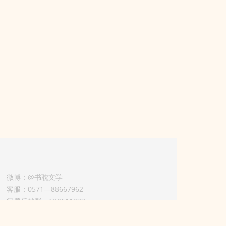
微博：@书耽文学
客服：0571—88667962
问题反馈群：630611933
版权业务联系人-淡风 QQ：
3614922414（加好友请备注合作来意）