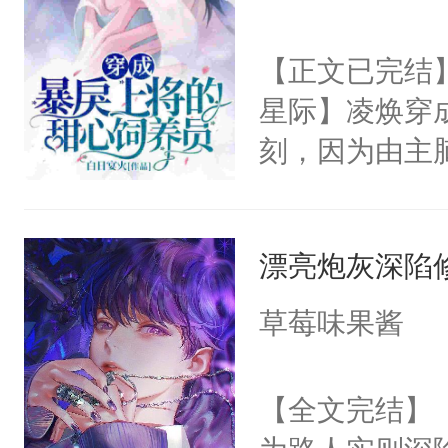
己腰上按摩的
就摸耳朵了？
房！”被先后
【正文已完结】
趴在床上，根
眼。小破孩儿
星际】凌焕穿
么摸，他再也不
不过是问其他
刻，因为由主
会不会惨叫就
达99%强制
干咳一声，揉
着脸威胁：“
爸最近心情不
漂亮炮灰深陷
你会被打上囚
好。”还有什
灭。”得知死
草莓味果酱
然醒更感人的
的眼泪，伪装成
打开房门，没
育园。当园长
【全文完结】
在门外的男人
家撸。omeg