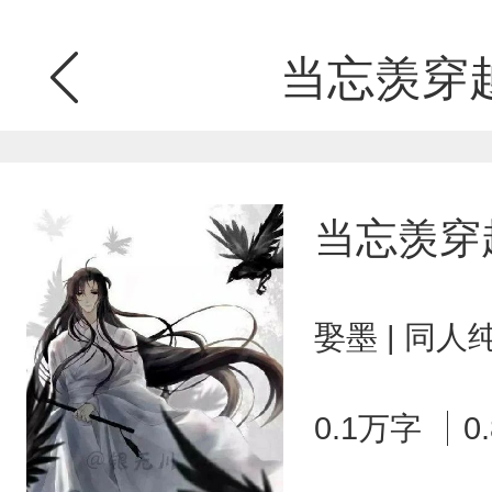
当忘羡穿
当忘羡穿
娶墨 | 同人
0.1万字
0