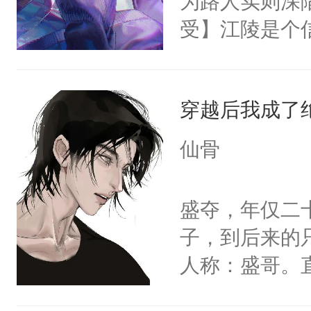
为路人实则深
起，“老公给宁
多彩。他万万
受】江陵是个信
将受伤时的兽
级，除了一张
话，装成猫吃
他得知自己活
要闻他的信息
穿越后我成了
将来，他的室
上将在他发热
大佬的狂热追
仙骨
eta，我给你
以及帝国首席
戒不掉，上了
是只存在两页
盛夺，年仅二
【阴郁暴戾上将
想霸王硬上弓
子，到后来的
ga受】【无生
了改变命运，
人称：盛哥。
年期均为兽态
剧情。然而莫
斥着暴虐与混
栏可看另外两本
受，反而把修