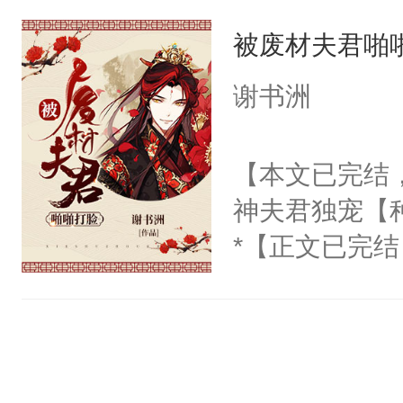
和能变身为野
反派霸总不肯
容嗜血，银色
被废材夫君啪
种没有兽化能
穿]被迫和黑
小奴隶。帝国
一个称呼——
谢书洲
困于怀中：从
傲美人受X高
军化身疯批狼
【本文已完结
到底选哪个。
神夫君独宠【
不抱住主角受的
*【正文已完
a的清冷主角
江鱼生睁眼，
粘稠，像是蓄
儿。他有个一
什么来换？”1
决定养家致富
化成omega
现人人眼中的