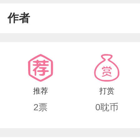
作者
推荐
打赏
2
票
0
耽币