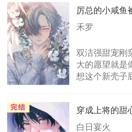
厉总的小咸鱼
上将，不要那
行！下一秒他
禾罗
说，就连尾巴
哪都好，长得
双洁强甜宠刚
尾巴，555
大的愿望就是
人的尾巴摸不
想这个新壳子
就一把将眼前
恶，还被异母
房让小混蛋好
的是被一个白
沐小黎想起之
穿成上将的甜
叫着叫着他就
有……双眼立
像条大型犬一
白日宴火
了责之后他是