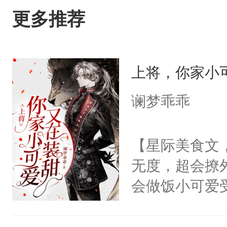
更多推荐
上将，你家小
谰梦乖乖
【星际美食文
无度，超会撩
会做饭小可爱
胆狂徒？还不
的雪白耳朵，