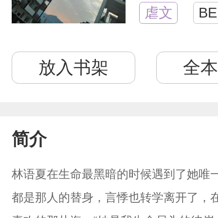
虐文
BE
放入书架
全本
简介
林语夏在生命最黑暗的时候遇到了她唯
都是那人的替身，言悸也转学离开了，