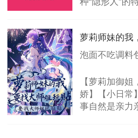
种“隐形人”
爱慕沈芸澜看
即使大摇大摆
说，你别太爱了
觉。直到一个
萝莉师妹的我
来身处一个恋
道的背景板N
泡面不吃调料
女主角，即将
飞的爱情故事
【萝莉加御姐
丽丝，让她远
娇】【小日常
之手，导致故
事自然是亲力
心热狐狸×白
这哪里是招生，
丝T，别站错
宗的未来啊。