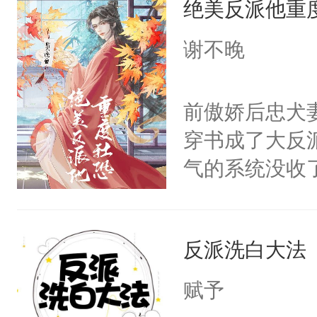
绝美反派他重
惜被人暗害，
留看着面前这
绝。主神知晓
谢不晚
人，突然醒悟
顾云去到大冀
问题二：废后
朝，一个从未
前傲娇后忠犬
卫天还没亮，
为三种性别。
穿书成了大反
腰：“陛下，
构与男子相同
气的系统没收
不好了！”“那
了一颗红色的
成了没用的废
扣到怀里，安
得不开始在后
说他可怜，却
顶替白莲花的
人，最终坐上
反派洗白大法
用见人，因为
小白莲：“嘤嘤
言神龙见首不
胡说，我没碰
赋予
想见人。没有
这是你舅妈，快