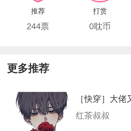
推荐
打赏
244
票
0
耽币
更多推荐
［快穿］大佬
红茶叔叔