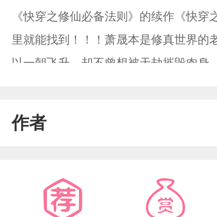
《快穿之修仙必备法则》的续作《快穿
里就能找到！！！萧晟本是修真世界的
以一朝飞升，却不曾想被天劫摧毁肉身
将死之人。反派？炮灰？悲惨人生？不存
信，知识改变命运！前期基本无cp，攻
作者
友情提醒，主角不是什么好人……注:攻