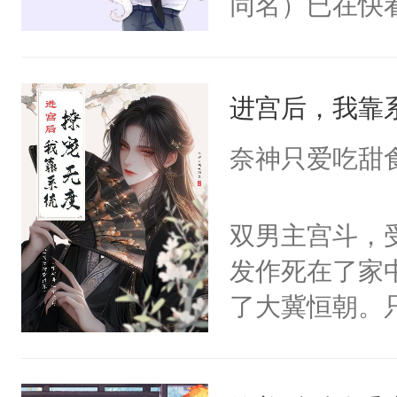
同名）已在快
叭！】1V1
统界里面有个
进宫后，我靠
成为所有白莲
I，他们决定
奈神只爱吃甜
学子，莫之阳
莲花可不止有
双男主宫斗，
点脑袋，看着
发作死在了家
常见问题一：
了大冀恒朝。
教科书版：“
己的世界，并
样。”莫之阳
王名为云胤，
母的微笑：“