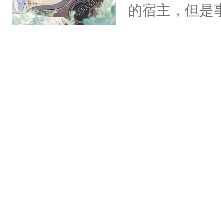
一个权力滔天
的宿主，但是
神偏执：不许
右男主又报复
个社恐小哭包
腿，把你锁在
个世界了。直
宿主，元宝只
有人养？还有
他说：【您需
你，打他一巴
种威胁手段没
年，存活下来
右脸欠踹$￥#
他是社恐，墨
再说一遍。】
白嫩嫩一看就
哄：祖宗，求
世界苟活十年。
前，抬手摸了
不出去啊……1
句：“魂淡！”元
血：可爱，想
阴恻恻的看着
招惹我的，你