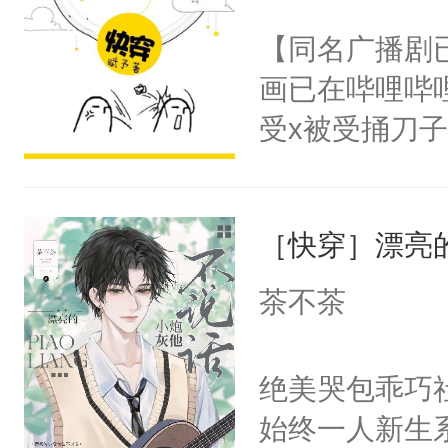
名蛇蛇，跟人
不愧是大佬，
【同名广播剧
不知道，那小
悉，嗷？这不
画已在哔哩哔
头，魔尊墨宴
可以先看仙帝
受x被受捅刀
宴：柳折枝你
派，他的任务
飞魄散！第二
一位合适的男
们竟然欺负你
［快穿］漂亮
病，一个个的
宴：要不你跟
上了还是无动
茶不茶
来……“蛇蛇
力跟男主称兄
好，别人都想
间变脸背叛他
绝美哭包乖巧社
堂魔尊……行
的恶事他都对
始终一人新生
位，当日就抢