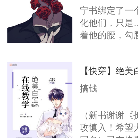
宁书绑定了一
化他们，只是
着他的腰，勾
角落，捏着他
尝尝。”当红
【快穿】绝美
来，给老公亲
用力——为你
搞钱
糖专业户，不
（新书谢谢《
攻慎入！希望