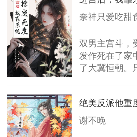
成为所有白莲
I，他们决定
奈神只爱吃甜
学子，莫之阳
莲花可不止有
双男主宫斗，
点脑袋，看着
发作死在了家
常见问题一：
了大冀恒朝。
教科书版：“
己的世界，并
样。”莫之阳
王名为云胤，
母的微笑：“
绝美反派他重
惜被人暗害，
留看着面前这
绝。主神知晓
谢不晚
人，突然醒悟
顾云去到大冀
问题二：废后