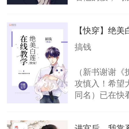
角落，捏着他
尝尝。”当红
【快穿】绝美
来，给老公亲
用力——为你
搞钱
糖专业户，不
（新书谢谢《
攻慎入！希望
同名）已在快
叭！】1V1
统界里面有个
进宫后，我靠