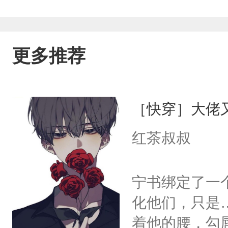
更多推荐
［快穿］大佬
红茶叔叔
宁书绑定了一
化他们，只是
着他的腰，勾