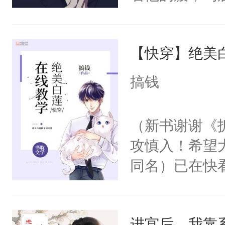
角落，捏着他
尝尝。”当红
【快穿】绝美
来，给老公亲
用力——为你
搞钱
糖专业户，不
（新书谢谢《
攻慎入！希望
同名）已在快
叭！】1V1
统界里面有个
进宫后，我靠