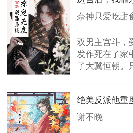
成为所有白莲
I，他们决定
奈神只爱吃甜
学子，莫之阳
莲花可不止有
双男主宫斗，
点脑袋，看着
发作死在了家
常见问题一：
了大冀恒朝。
教科书版：“
己的世界，并
样。”莫之阳
王名为云胤，
母的微笑：“
绝美反派他重
惜被人暗害，
留看着面前这
绝。主神知晓
谢不晚
人，突然醒悟
顾云去到大冀
问题二：废后