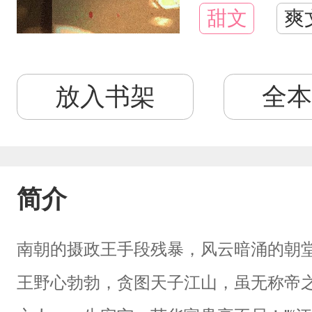
甜文
爽
放入书架
全本
简介
南朝的摄政王手段残暴，风云暗涌的朝堂
王野心勃勃，贪图天子江山，虽无称帝