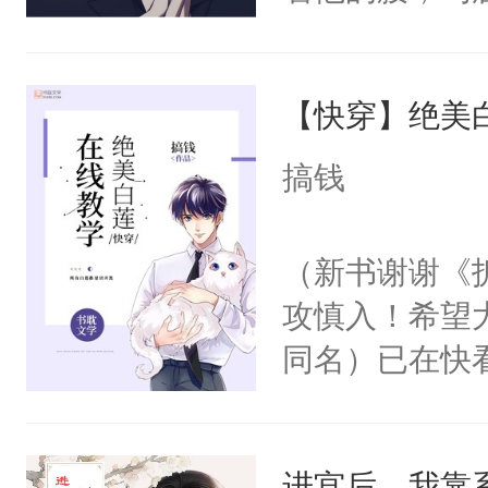
角落，捏着他
尝尝。”当红
【快穿】绝美
来，给老公亲
用力——为你
搞钱
糖专业户，不
（新书谢谢《
攻慎入！希望
同名）已在快
叭！】1V1
统界里面有个
进宫后，我靠