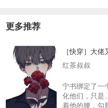
更多推荐
［快穿］大佬
红茶叔叔
宁书绑定了一
化他们，只是
着他的腰，勾