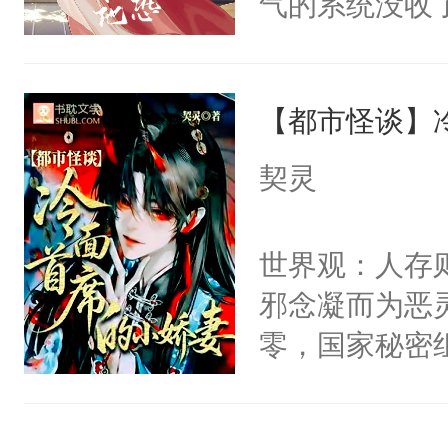
气的系统没收
右男主又报复
成了没用的废
个世界了。直
说他可怜，却
他说：【您需
【都市怪谈】
用见人，因为
年，存活下来
言神龙见首不
契灵
再说一遍。】
想见人。没有
世界苟活十年。
名蛇蛇，跟人
世界观：人存
不知道，那小
邪念凝而为恶
头，魔尊墨宴
零，国家秘密
宴：柳折枝你
士，以武力、
飞魄散！第二
界分三性：男
们竟然欺负你