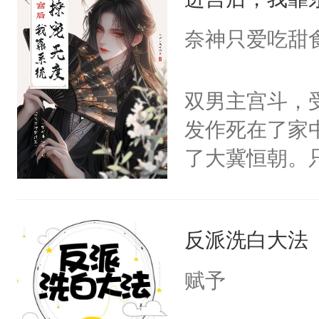
成为所有白莲
I，他们决定
奈神只爱吃甜
学子，莫之阳
莲花可不止有
双男主宫斗，
点脑袋，看着
发作死在了家
常见问题一：
了大冀恒朝。
教科书版：“
己的世界，并
样。”莫之阳
王名为云胤，
母的微笑：“
反派洗白大法
惜被人暗害，
留看着面前这
绝。主神知晓
赋予
人，突然醒悟
顾云去到大冀
问题二：废后