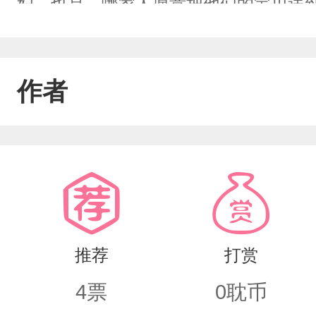
妇，也是，哪家人愿意把他们的宝贝送
死过后，到了另一个世界，睁开眼，看
只是，雌虫？男人就男人吧，他也没什
作者
虫的睡颜，一时看他醒来，脱口而出罢
拳头，下定决心，暗想，要是以后被休
不然，放弃也太不甘了顾家默默地看着伽
吗？)
推荐
打赏
4
票
0
耽币