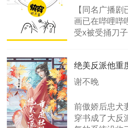
朝，一个从未
【同名广播剧
卫天还没亮，
为三种性别。
画已在哔哩哔
腰：“陛下，
构与男子相同
受x被受捅刀
不好了！”“那
了一颗红色的
派，他的任务
扣到怀里，安
得不开始在后
一位合适的男
顶替白莲花的
人，最终坐上
绝美反派他重
病，一个个的
小白莲：“嘤嘤
上了还是无动
胡说，我没碰
谢不晚
力跟男主称兄
这是你舅妈，快
间变脸背叛他
不愧是大佬，
前傲娇后忠犬
的恶事他都对
悉，嗷？这不
穿书成了大反
一个权力滔天
可以先看仙帝