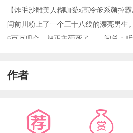
【炸毛沙雕美人糊咖受x高冷爹系颜控霸
闫前川粉上了一个三十八线的漂亮男生
5百万现金，把正主砸死了......-闫
到宝的齐经纪人：？？闫总：这个新人
加薪三倍年终奖，还有一栋豪华别墅齐
作者
宿舍——独栋别墅自带豪华花园。胡弦
不介意吧？胡弦思：不、不介意。后来，
总：这是我的房子。胡弦思：哦，那我
顶流。记者：从小糊糊到顶级演员是一