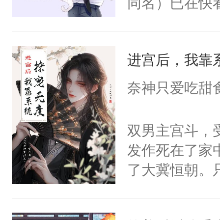
同名）已在快
叭！】1V1
统界里面有个
进宫后，我靠
成为所有白莲
I，他们决定
奈神只爱吃甜
学子，莫之阳
莲花可不止有
双男主宫斗，
点脑袋，看着
发作死在了家
常见问题一：
了大冀恒朝。
教科书版：“
己的世界，并
样。”莫之阳
王名为云胤，
母的微笑：“