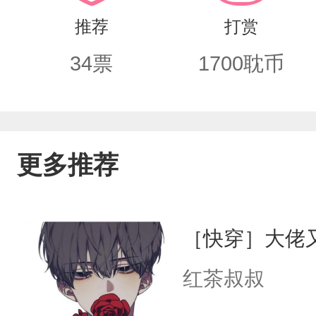
的。记者：？闫总：不好意思暂时不方
推荐
打赏
34
票
1700
耽币
更多推荐
［快穿］大佬
红茶叔叔