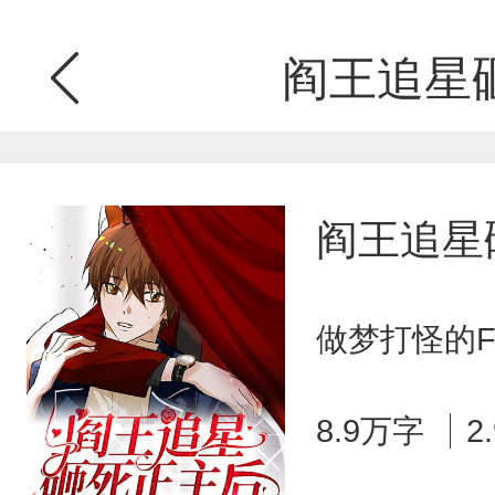
阎王追星
阎王追星
做梦打怪的F
8.9万字
2