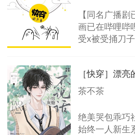
名蛇蛇，跟人
不愧是大佬，
【同名广播剧
不知道，那小
悉，嗷？这不
画已在哔哩哔
头，魔尊墨宴
可以先看仙帝
受x被受捅刀
宴：柳折枝你
派，他的任务
飞魄散！第二
一位合适的男
们竟然欺负你
［快穿］漂亮
病，一个个的
宴：要不你跟
上了还是无动
茶不茶
来……“蛇蛇
力跟男主称兄
好，别人都想
间变脸背叛他
绝美哭包乖巧社
堂魔尊……行
的恶事他都对
始终一人新生
位，当日就抢