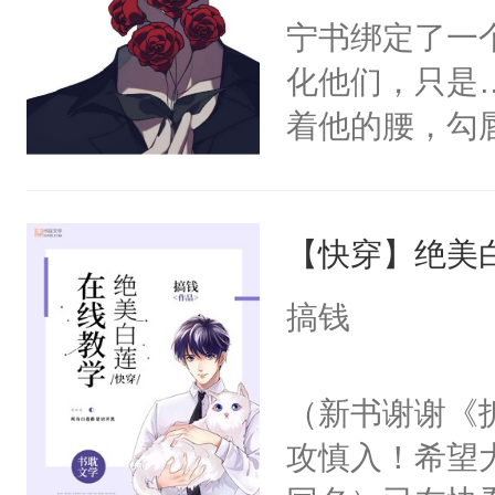
宁书绑定了一
化他们，只是
着他的腰，勾
角落，捏着他
尝尝。”当红
【快穿】绝美
来，给老公亲
用力——为你
搞钱
糖专业户，不
（新书谢谢《
攻慎入！希望