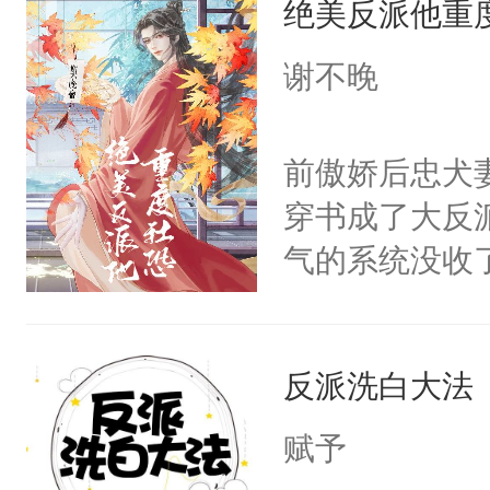
绝美反派他重
惜被人暗害，
留看着面前这
绝。主神知晓
谢不晚
人，突然醒悟
顾云去到大冀
问题二：废后
朝，一个从未
前傲娇后忠犬
卫天还没亮，
为三种性别。
穿书成了大反
腰：“陛下，
构与男子相同
气的系统没收
不好了！”“那
了一颗红色的
成了没用的废
扣到怀里，安
得不开始在后
说他可怜，却
顶替白莲花的
人，最终坐上
反派洗白大法
用见人，因为
小白莲：“嘤嘤
言神龙见首不
胡说，我没碰
赋予
想见人。没有
这是你舅妈，快