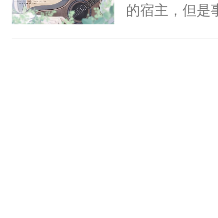
一个权力滔天
的宿主，但是
神偏执：不许
右男主又报复
个社恐小哭包
腿，把你锁在
个世界了。直
宿主，元宝只
有人养？还有
他说：【您需
你，打他一巴
种威胁手段没
年，存活下来
右脸欠踹$￥#
他是社恐，墨
再说一遍。】
白嫩嫩一看就
哄：祖宗，求
世界苟活十年。
前，抬手摸了
不出去啊……1
句：“魂淡！”元
血：可爱，想
阴恻恻的看着
招惹我的，你