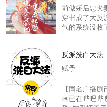
朝，一个从未
前傲娇后忠犬
卫天还没亮，
为三种性别。
穿书成了大反
腰：“陛下，
构与男子相同
气的系统没收
不好了！”“那
了一颗红色的
成了没用的废
扣到怀里，安
得不开始在后
说他可怜，却
顶替白莲花的
人，最终坐上
反派洗白大法
用见人，因为
小白莲：“嘤嘤
言神龙见首不
胡说，我没碰
赋予
想见人。没有
这是你舅妈，快
名蛇蛇，跟人
不愧是大佬，
【同名广播剧
不知道，那小
悉，嗷？这不
画已在哔哩哔
头，魔尊墨宴
可以先看仙帝