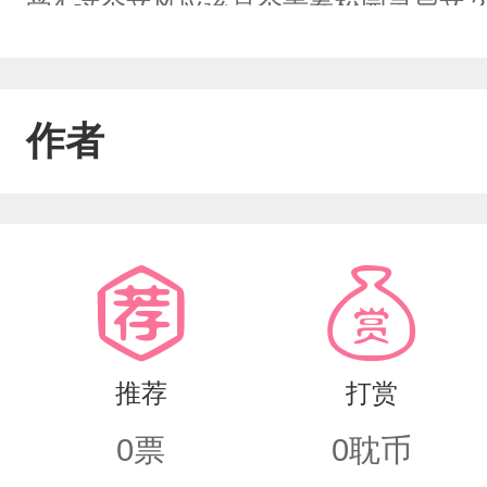
受4.这个文风应该是个青春校园灵异文？
想要催更的话吱一声，作者会良心会痛，
好大纲的，所以后期到底会走成什么破烂
作者
建议哒，说不定就出现在文里了呢
推荐
打赏
0
票
0
耽币