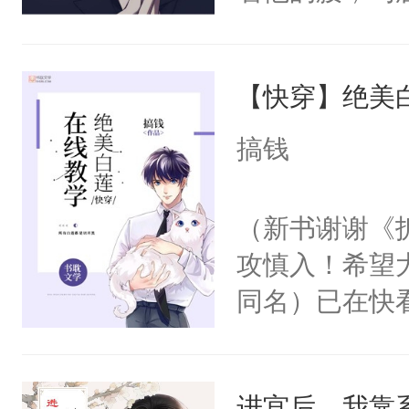
角落，捏着他
尝尝。”当红
【快穿】绝美
来，给老公亲
用力——为你
搞钱
糖专业户，不
（新书谢谢《
攻慎入！希望
同名）已在快
叭！】1V1
统界里面有个
进宫后，我靠