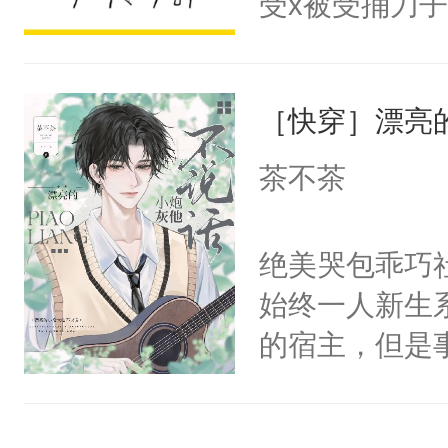
受x被受捅刀
宴：柳折枝你
派，他的任务
飞魄散！第二
一位合适的男
们竟然欺负你
［快穿］漂亮
病，一个个的
宴：要不你跟
上了还是无动
茶不茶
来……“蛇蛇
力跟男主称兄
好，别人都想
间变脸背叛他
绝美哭包乖巧社
堂魔尊……行
的恶事他都对
始终一人新生
位，当日就抢
一个权力滔天
的宿主，但是
神偏执：不许
右男主又报复
个社恐小哭包
腿，把你锁在
个世界了。直
宿主，元宝只
有人养？还有
他说：【您需