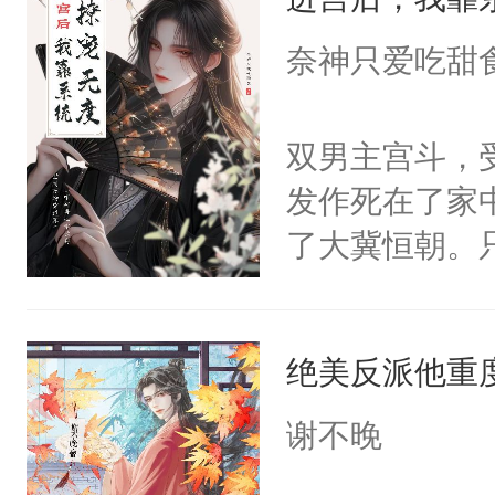
成为所有白莲
I，他们决定
奈神只爱吃甜
学子，莫之阳
莲花可不止有
双男主宫斗，
点脑袋，看着
发作死在了家
常见问题一：
了大冀恒朝。
教科书版：“
己的世界，并
样。”莫之阳
王名为云胤，
母的微笑：“
绝美反派他重
惜被人暗害，
留看着面前这
绝。主神知晓
谢不晚
人，突然醒悟
顾云去到大冀
问题二：废后