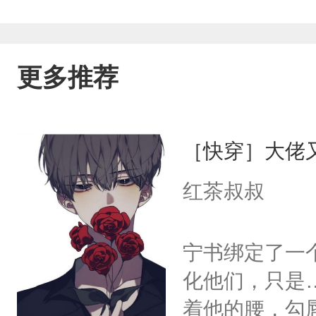
更多推荐
［快穿］大佬
红茶叔叔
宁书绑定了一
化他们，只是
着他的腰，勾