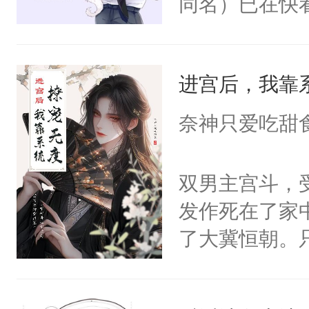
同名）已在快
叭！】1V1
统界里面有个
进宫后，我靠
成为所有白莲
I，他们决定
奈神只爱吃甜
学子，莫之阳
莲花可不止有
双男主宫斗，
点脑袋，看着
发作死在了家
常见问题一：
了大冀恒朝。
教科书版：“
己的世界，并
样。”莫之阳
王名为云胤，
母的微笑：“