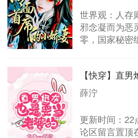
间变脸背叛他
不愧是大佬，
世界观：人存
的恶事他都对
悉，嗷？这不
邪念凝而为恶
一个权力滔天
可以先看仙帝
零，国家秘密
右男主又报复
士，以武力、
个世界了。直
界分三性：男
他说：【您需
【快穿】直男
子嗣）。盘龙
年，存活下来
孤独成性，被
薛泞
再说一遍。】
貌美送花郎，
世界苟活十年。
嘴硬心软、宠
更新时间：2
他才发现：他的
论区留言置顶