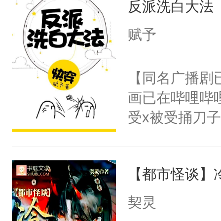
反派洗白大法
惜被人暗害，
留看着面前这
绝。主神知晓
赋予
人，突然醒悟
顾云去到大冀
问题二：废后
朝，一个从未
【同名广播剧
卫天还没亮，
为三种性别。
画已在哔哩哔
腰：“陛下，
构与男子相同
受x被受捅刀
不好了！”“那
了一颗红色的
派，他的任务
扣到怀里，安
得不开始在后
一位合适的男
顶替白莲花的
人，最终坐上
【都市怪谈】
病，一个个的
小白莲：“嘤嘤
上了还是无动
胡说，我没碰
契灵
力跟男主称兄
这是你舅妈，快