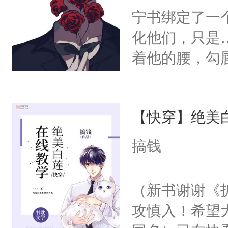
宁书绑定了一
化他们，只是
着他的腰，勾
角落，捏着他
尝尝。”当红
【快穿】绝美
来，给老公亲
用力——为你
搞钱
糖专业户，不
（新书谢谢《
攻慎入！希望