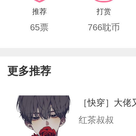
推荐
打赏
65
票
766
耽币
更多推荐
［快穿］大佬
红茶叔叔