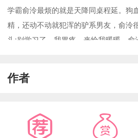
学霸俞泠最烦的就是天降同桌程延。狗
精，还动不动就犯浑的驴系男友，俞泠很
头:别学习了，我胃疼，来给我暖暖。俞泠:
年
作者