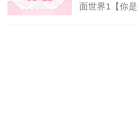
氓，本体是全
面世界1【你
来想逗逗人类
长大的竹马，
到油盐不进。
抢了你要给竹
本来只想成家
入住你家，愤
只对他温柔。
在转学生手上
至恶鬼神×冷
2【你是从大
善；他是冷，
学生，为了追
只为你，守尽
想到，青梅第
你，才拥有家
舍友，你暗搓
人×最强鬼神
不懂方言，你
者文风写实派
诉对方是夸赞
奇的宝子们误