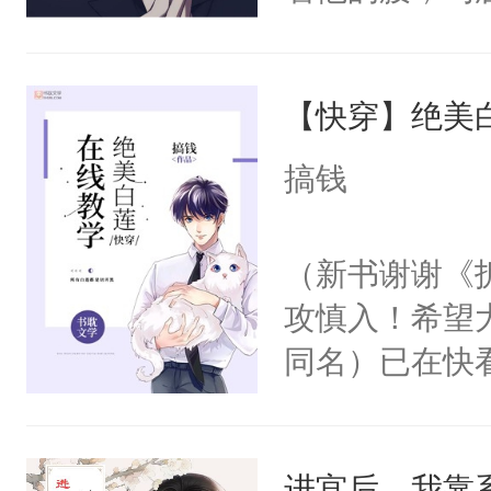
角落，捏着他
尝尝。”当红
【快穿】绝美
来，给老公亲
用力——为你
搞钱
糖专业户，不
（新书谢谢《
攻慎入！希望
同名）已在快
叭！】1V1
统界里面有个
进宫后，我靠