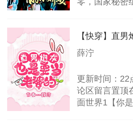
零，国家秘密
右男主又报复
士，以武力、
个世界了。直
界分三性：男
他说：【您需
【快穿】直男
子嗣）。盘龙
年，存活下来
孤独成性，被
薛泞
再说一遍。】
貌美送花郎，
世界苟活十年。
嘴硬心软、宠
更新时间：2
他才发现：他的
论区留言置顶
氓，本体是全
面世界1【你
来想逗逗人类
长大的竹马，
到油盐不进。
抢了你要给竹
本来只想成家