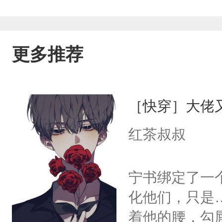
更多推荐
［快穿］大佬
红茶叔叔
宁书绑定了一
化他们，只是
着他的腰，勾