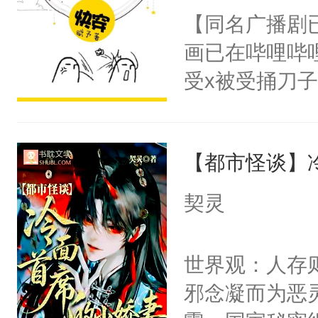
朝，一个从未
【同名广播剧
卫天还没亮，
为三种性别。
画已在哔哩哔
腰：“陛下，
构与男子相同
受x被受捅刀
不好了！”“那
了一颗红色的
派，他的任务
扣到怀里，安
得不开始在后
一位合适的男
顶替白莲花的
人，最终坐上
【都市怪谈】
病，一个个的
小白莲：“嘤嘤
上了还是无动
胡说，我没碰
契灵
力跟男主称兄
这是你舅妈，快
间变脸背叛他
不愧是大佬，
世界观：人存
的恶事他都对
悉，嗷？这不
邪念凝而为恶
一个权力滔天
可以先看仙帝