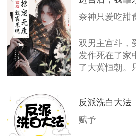
成为所有白莲
I，他们决定
奈神只爱吃甜
学子，莫之阳
莲花可不止有
双男主宫斗，
点脑袋，看着
发作死在了家
常见问题一：
了大冀恒朝。
教科书版：“
己的世界，并
样。”莫之阳
王名为云胤，
母的微笑：“
反派洗白大法
惜被人暗害，
留看着面前这
绝。主神知晓
赋予
人，突然醒悟
顾云去到大冀
问题二：废后