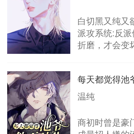
白切黑又纯又
派攻系统:反
折磨，才会变
郁白:好的，
反派就在你旁
每天都觉得池
缓行驶在柏油
郁白淡漠的收
温纯
的背包，纤弱
立的小白杨站
商初时曾是豪
后。系统:好