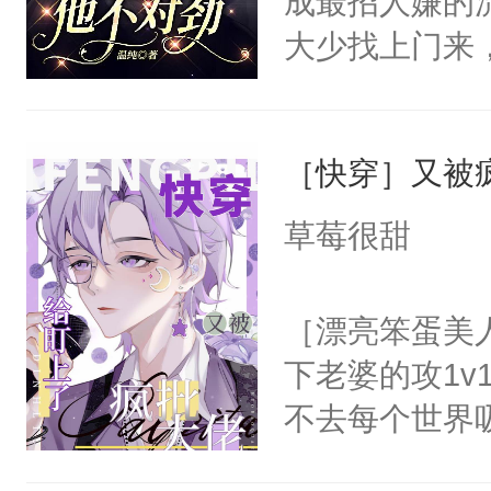
成最招人嫌的
呵。后来——
大少找上门来
里:“宝贝，
为池霆会照顾
我都可以给你
上，他被无情
徒弟的手，步
［快穿］又被
仓皇逃窜，从
边，你哪里也
少商初时，多
草莓很甜
郁白的下巴将
下，被商初时
让同学们看到
初时一朝沦为
［漂亮笨蛋美
人压在马棚闷
还。订婚宴上
下老婆的攻1v
狂，“你跑不
敢出现在他眼
不去每个世界
亲一亲你。”…
边看到两个粉
容颜无处遮掩
手，大反派们
迷你版。小胖