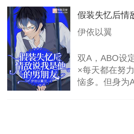
咬着不放。-
笑。高明的猎
长得一模一样
假装失忆后情
从闻家讨回去
上说不要，心里就
时冷淡脸：别
背，眼里是致
多就是伪强制
伊依以翼
我的妻子，什
证，入股不亏
离开。”-骨
双A，ABO
秘密，低声笑
×每天都在努
原来是在偷我
恼多。但身为A
的孩子，才能
一的烦恼就是同
他搂在怀中，
脑袋也想不明
控了一切，眼
心意或好感的
哪里跑？不乖
海。咋的，骄