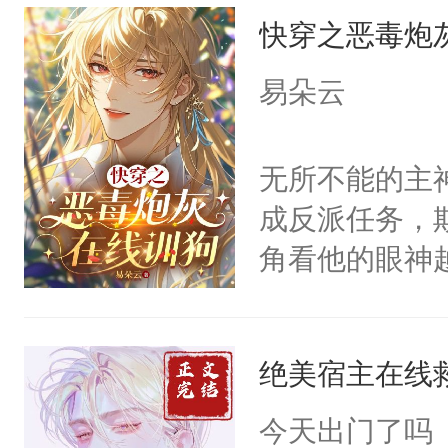
快穿之恶毒炮
来，给老公亲
用力——为你
易朵云
糖专业户，不
无所不能的主
成反派任务，
角看他的眼神
只为了让小主
为了给娇气小
绝美宿主在线
后，竟然是为
拥住了日思夜
今天出门了吗