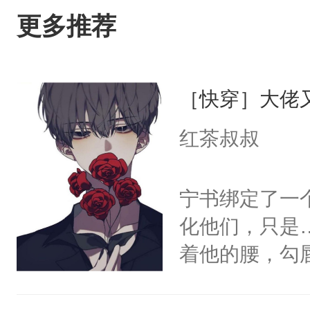
更多推荐
［快穿］大佬
红茶叔叔
宁书绑定了一
化他们，只是
着他的腰，勾
角落，捏着他
尝尝。”当红