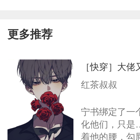
更多推荐
［快穿］大佬
红茶叔叔
宁书绑定了一
化他们，只是
着他的腰，勾