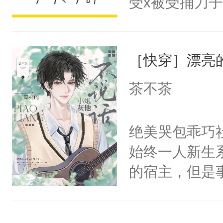
受x被受捅刀
宴：柳折枝你
派，他的任务
飞魄散！第二
一位合适的男
们竟然欺负你
［快穿］漂亮
病，一个个的
宴：要不你跟
上了还是无动
茶不茶
来……“蛇蛇
力跟男主称兄
好，别人都想
间变脸背叛他
绝美哭包乖巧社
堂魔尊……行
的恶事他都对
始终一人新生
位，当日就抢
一个权力滔天
的宿主，但是
神偏执：不许
右男主又报复
个社恐小哭包
腿，把你锁在
个世界了。直
宿主，元宝只
有人养？还有
他说：【您需