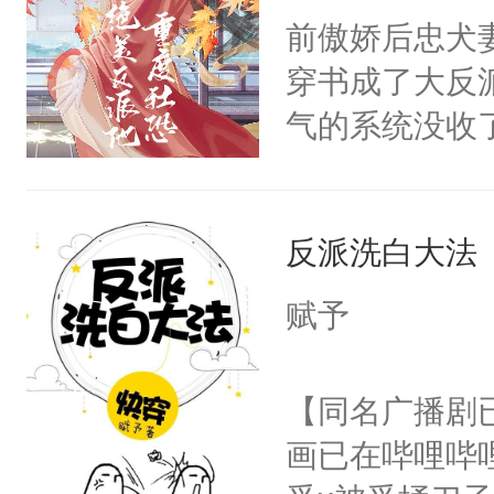
朝，一个从未
前傲娇后忠犬
卫天还没亮，
为三种性别。
穿书成了大反
腰：“陛下，
构与男子相同
气的系统没收
不好了！”“那
了一颗红色的
成了没用的废
扣到怀里，安
得不开始在后
说他可怜，却
顶替白莲花的
人，最终坐上
反派洗白大法
用见人，因为
小白莲：“嘤嘤
言神龙见首不
胡说，我没碰
赋予
想见人。没有
这是你舅妈，快
名蛇蛇，跟人
不愧是大佬，
【同名广播剧
不知道，那小
悉，嗷？这不
画已在哔哩哔
头，魔尊墨宴
可以先看仙帝