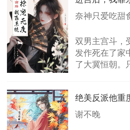
成为所有白莲
I，他们决定
奈神只爱吃甜
学子，莫之阳
莲花可不止有
双男主宫斗，
点脑袋，看着
发作死在了家
常见问题一：
了大冀恒朝。
教科书版：“
己的世界，并
样。”莫之阳
王名为云胤，
母的微笑：“
绝美反派他重
惜被人暗害，
留看着面前这
绝。主神知晓
谢不晚
人，突然醒悟
顾云去到大冀
问题二：废后