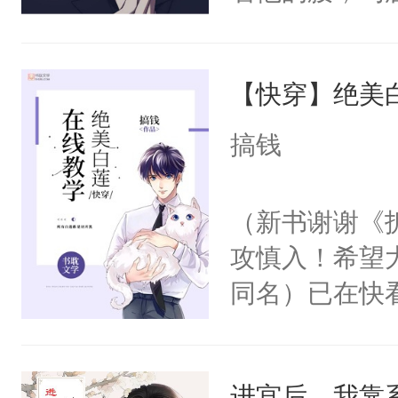
角落，捏着他
尝尝。”当红
【快穿】绝美
来，给老公亲
用力——为你
搞钱
糖专业户，不
（新书谢谢《
攻慎入！希望
同名）已在快
叭！】1V1
统界里面有个
进宫后，我靠