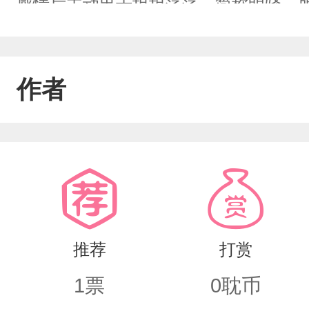
感情后主动出击坦坦荡荡，简称明骚。
怕过不了审）的故事。开篇一张相片，
羁爱自由的景川，最终没能如年少轻狂
作者
不驯的鹰也会有被牵上线，家养的一天
等到了带他走出迷宫的那个人。当社牛
的火花呢。阅读须知：1、不讲攻受，他
点叉，觉得还不错的话可以留下评论，不
推荐
打赏
1
票
0
耽币