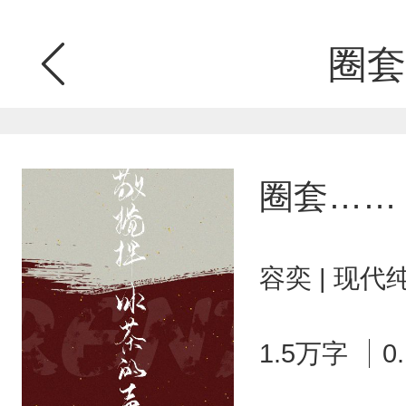
圈套
圈套……
容奕 | 现代
1.5万字
0