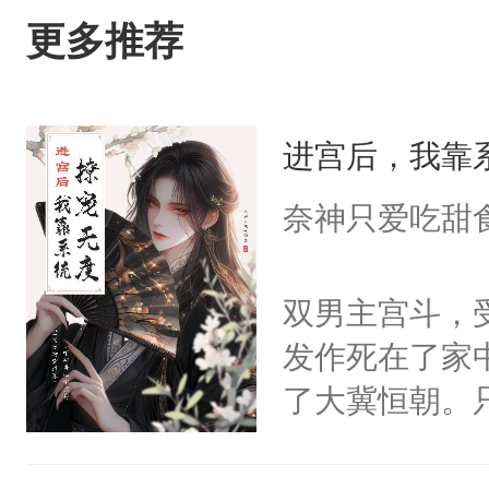
更多推荐
进宫后，我靠
奈神只爱吃甜
双男主宫斗，
发作死在了家
了大冀恒朝。
己的世界，并
王名为云胤，