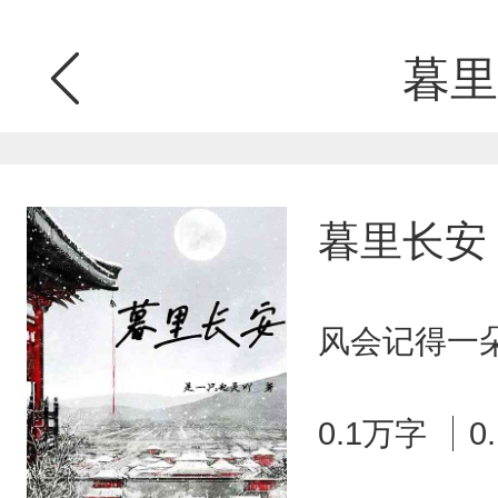
暮里
暮里长安
风会记得一朵
0.1万字
0