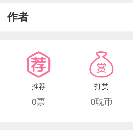
作者
推荐
打赏
0
票
0
耽币