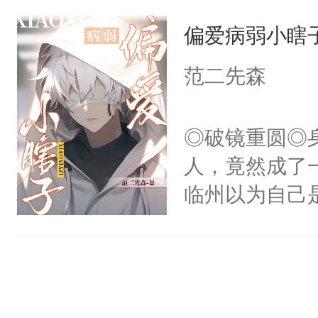
主称霸位面！
点头：“你自
偏爱病弱小瞎
在一起！”温
谁！”反正有
的矜贵男人，
范二先森
打工的！小世
别人在一起，
码，泪水还没
的细腰眼角阴
◎破镜重圆◎
了！尼玛！到
到我干你了。
人，竟然成了
将自己的计划
临州以为自己
后称霸世界！
到这个小瞎子
踝往自己怀里
不得自己去死
的。”温凌被欺
轻一点亲好不