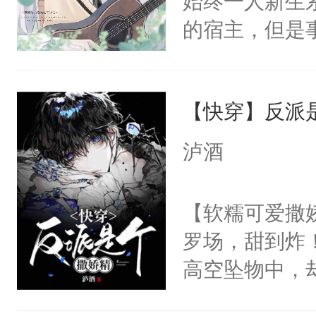
始终一人新生
位，当日就抢
一个权力滔天
的宿主，但是
神偏执：不许
右男主又报复
个社恐小哭包
腿，把你锁在
个世界了。直
宿主，元宝只
有人养？还有
他说：【您需
【快穿】反派
你，打他一巴
种威胁手段没
年，存活下来
右脸欠踹$￥#
他是社恐，墨
泸酒
再说一遍。】
白嫩嫩一看就
哄：祖宗，求
世界苟活十年。
前，抬手摸了
不出去啊……1
【软糯可爱撒娇
句：“魂淡！”元
罗场，甜到炸！
血：可爱，想
高空坠物中，
阴恻恻的看着
要成为一个优
招惹我的，你