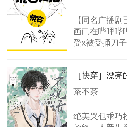
想见人。没有
名蛇蛇，跟人
【同名广播剧
不知道，那小
画已在哔哩哔
头，魔尊墨宴
受x被受捅刀
宴：柳折枝你
派，他的任务
飞魄散！第二
一位合适的男
们竟然欺负你
［快穿］漂亮
病，一个个的
宴：要不你跟
上了还是无动
茶不茶
来……“蛇蛇
力跟男主称兄
好，别人都想
间变脸背叛他
绝美哭包乖巧社
堂魔尊……行
的恶事他都对