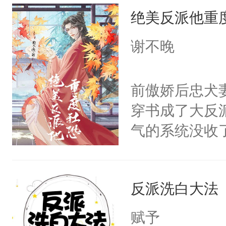
绝美反派他重
惜被人暗害，
绝。主神知晓
谢不晚
顾云去到大冀
朝，一个从未
前傲娇后忠犬
为三种性别。
穿书成了大反
构与男子相同
气的系统没收
了一颗红色的
成了没用的废
得不开始在后
说他可怜，却
人，最终坐上
反派洗白大法
用见人，因为
言神龙见首不
赋予