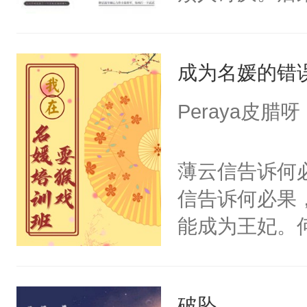
来呢。
成为名媛的错
Peraya皮腊呀
薄云信告诉何
信告诉何必果
能成为王妃。
信指指正在一
你想当单亲妈
破坠