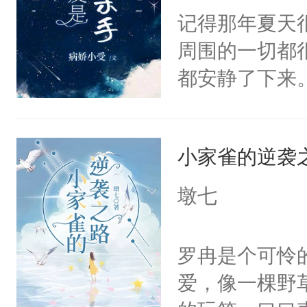
个暴力痞子披
记得那年夏天
生，宛如支离
周围的一切都
段不堪回首的
都安静了下来
有缺陷的人。
吧，吃颗糖。
予他救赎……
夏天里没被融
攻】&【年上心
小家雀的逆袭
当对的那个人
奚琳年下伪乖
相看，怦然心
墩七
不可逆不可拆
到。自有着童
笔，有微量百
心一笑，也有
罗冉是个可怜
量日更(￣ε(#
于岁月静好表
爱，像一棵野