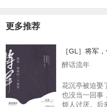
更多推荐
［GL］将军
醉话流年
花沉亭被迫娶
也没当一回事
烦人讨厌。后