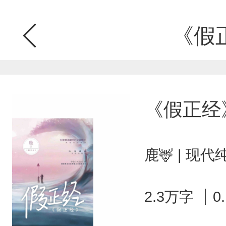
《假
《假正经
鹿🦌 | 现
2.3万字
0