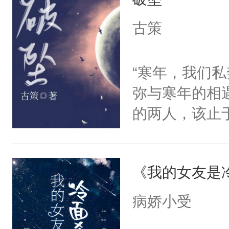
何必果表示女
信：在我们的
古策
“寒年，我们
弥与寒年的相
的两人，该止
说是巧合，但
才使他见过温
《我的女友是
被寒年揭开了
过恰巧，眼前
病娇小受
来这么多阳光