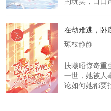
的玩笑，口口
跟别人订婚。
家，这个妖精
在劫难逃，卧
声称有心理疾
来罗冉发现，
琼枝静静
名：温柔爱人
总之后甜到发
扶曦昭惊奇重
眠配角：沈阮
一世，她被人
P！另PS：
论如何她都要
哦。排雷：洁
代价，报仇雪
了不要入坑哟
装集团做卧底
期不够成熟。