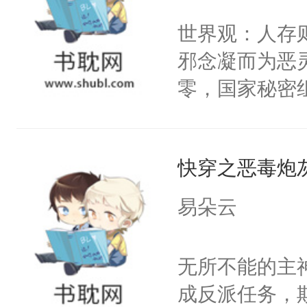
世界苟活十年。
名蛇蛇，跟人
不愧是大佬，
世界观：人存
不知道，那小
悉，嗷？这不
邪念凝而为恶
头，魔尊墨宴
可以先看仙帝
零，国家秘密
宴：柳折枝你
士，以武力、
飞魄散！第二
界分三性：男
们竟然欺负你
快穿之恶毒炮
子嗣）。盘龙
宴：要不你跟
孤独成性，被
易朵云
来……“蛇蛇
貌美送花郎，
好，别人都想
嘴硬心软、宠
无所不能的主
堂魔尊……行
他才发现：他的
成反派任务，
位，当日就抢