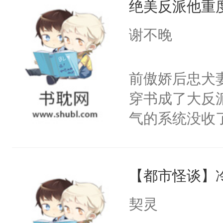
绝美反派他重
病，一个个的
留看着面前这
上了还是无动
谢不晚
人，突然醒悟
力跟男主称兄
问题二：废后
间变脸背叛他
前傲娇后忠犬
卫天还没亮，
的恶事他都对
穿书成了大反
腰：“陛下，
一个权力滔天
气的系统没收
不好了！”“那
右男主又报复
成了没用的废
扣到怀里，安
个世界了。直
说他可怜，却
顶替白莲花的
他说：【您需
【都市怪谈】
用见人，因为
小白莲：“嘤嘤
年，存活下来
言神龙见首不
胡说，我没碰
契灵
再说一遍。】
想见人。没有
这是你舅妈，快