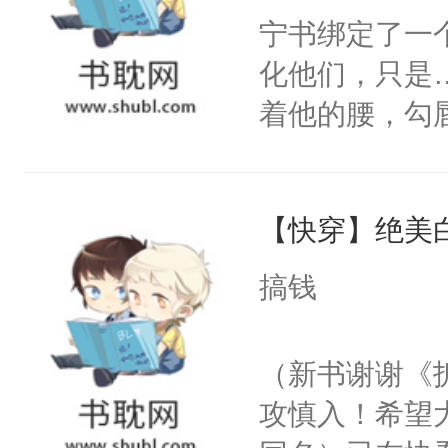
宁书绑定了一
化他们，只是
着他的腰，勾
角落，捏着他
尝尝。”当红
【快穿】绝美
来，给老公亲
用力——为你
搞钱
糖专业户，不
（新书谢谢《
攻慎入！希望