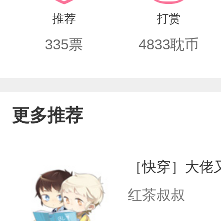
推荐
打赏
335
票
4833
耽币
更多推荐
［快穿］大佬
红茶叔叔