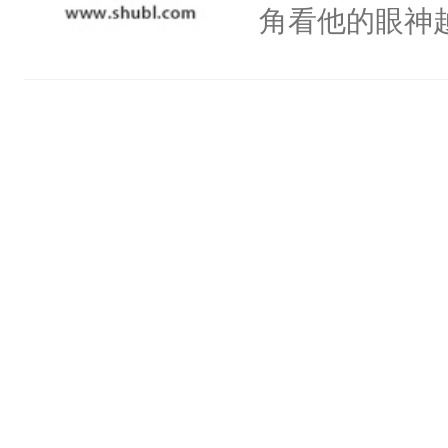
氓，本体是全
角看他的眼神
神偏执：不许
来想逗逗人类
只为了让小主
腿，把你锁在
到油盐不进。
为了给娇气小
有人养？还有
本来只想成家
后，竟然是为
种威胁手段没
只对他温柔。
拥住了日思夜
他是社恐，墨
至恶鬼神×冷
哄：祖宗，求
善；他是冷，
不出去啊……1
只为你，守尽
你，才拥有家
人×最强鬼神
者文风写实派
奇的宝子们误