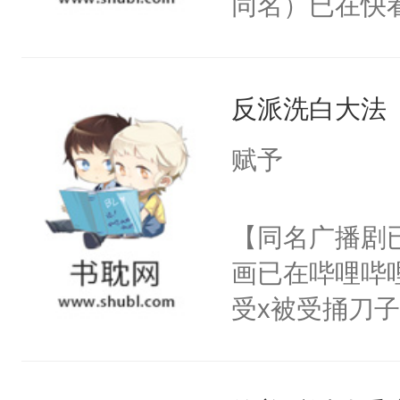
同名）已在快
叭！】1V1
统界里面有个
反派洗白大法
成为所有白莲
I，他们决定
赋予
学子，莫之阳
莲花可不止有
【同名广播剧
点脑袋，看着
画已在哔哩哔
常见问题一：
受x被受捅刀
教科书版：“
派，他的任务
样。”莫之阳
一位合适的男
母的微笑：“