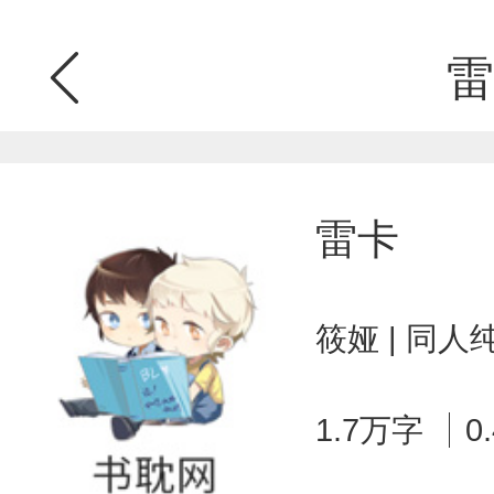
雷
雷卡
筱娅 | 同人
1.7万字
0