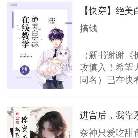
【快穿】绝美
来，给老公亲
用力——为你
搞钱
糖专业户，不
（新书谢谢《
攻慎入！希望
同名）已在快
叭！】1V1
统界里面有个
进宫后，我靠
成为所有白莲
I，他们决定
奈神只爱吃甜