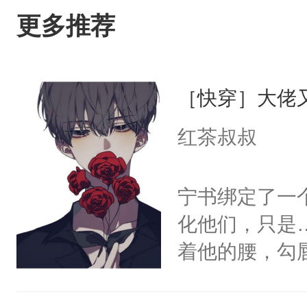
更多推荐
［快穿］大佬
红茶叔叔
宁书绑定了一
化他们，只是
着他的腰，勾
角落，捏着他
尝尝。”当红