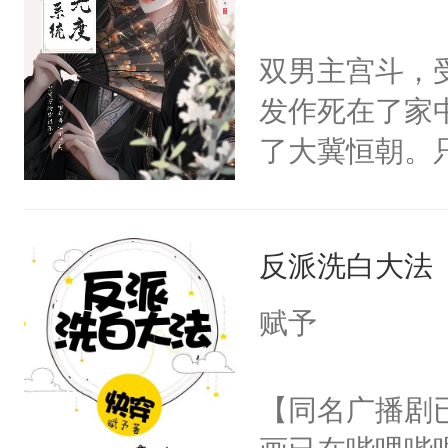
学子，莫之阳
莲花可不止有
双男主宫斗，
点脑袋，看着
发作死在了家
常见问题一：
了大冀恒朝。
教科书版：“
己的世界，并
样。”莫之阳
王名为云胤，
母的微笑：“
反派洗白大法
惜被人暗害，
留看着面前这
绝。主神知晓
赋予
人，突然醒悟
顾云去到大冀
问题二：废后
朝，一个从未
【同名广播剧
卫天还没亮，
为三种性别。