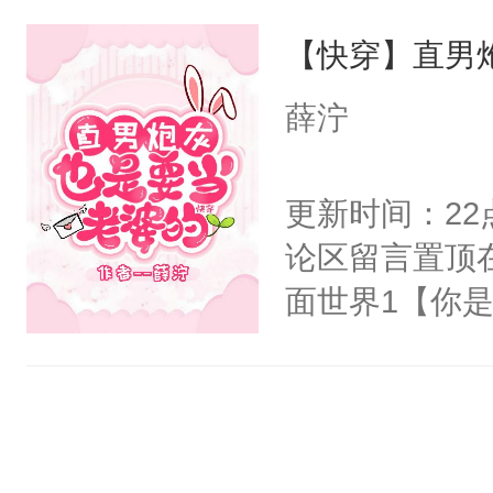
界分三性：男
他说：【您需
【快穿】直男
子嗣）。盘龙
年，存活下来
孤独成性，被
薛泞
再说一遍。】
貌美送花郎，
世界苟活十年。
嘴硬心软、宠
更新时间：2
他才发现：他的
论区留言置顶
氓，本体是全
面世界1【你
来想逗逗人类
长大的竹马，
到油盐不进。
抢了你要给竹
本来只想成家
入住你家，愤
只对他温柔。
在转学生手上