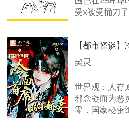
画已在哔哩哔
腰：“陛下，
构与男子相同
受x被受捅刀
不好了！”“那
了一颗红色的
派，他的任务
扣到怀里，安
得不开始在后
一位合适的男
顶替白莲花的
人，最终坐上
【都市怪谈】
病，一个个的
小白莲：“嘤嘤
上了还是无动
胡说，我没碰
契灵
力跟男主称兄
这是你舅妈，快
间变脸背叛他
不愧是大佬，
世界观：人存
的恶事他都对
悉，嗷？这不
邪念凝而为恶
一个权力滔天
可以先看仙帝
零，国家秘密
右男主又报复
士，以武力、
个世界了。直