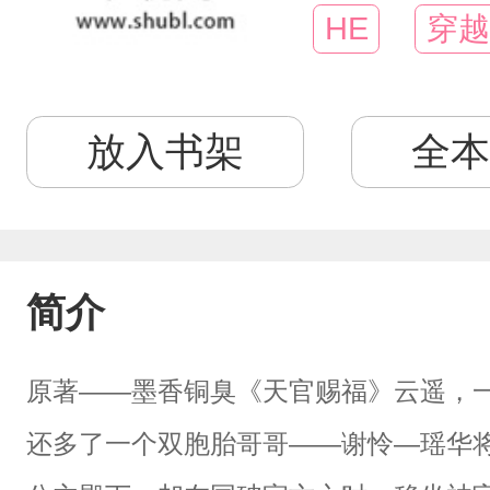
HE
穿越
放入书架
全本
简介
原著——墨香铜臭《天官赐福》云遥，
还多了一个双胞胎哥哥——谢怜—瑶华