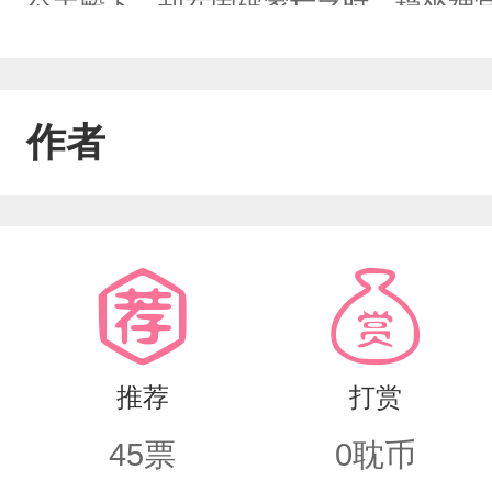
公主殿下，却在国破家亡之时，稳坐神
众神敬仰，无人敢近其身。“不要妄图把
他终究，也绝不会，变成你！”一念成神
作者
缘之神—红线悠悠，绕指心系一人红豆相
彼岸之花？可有何寓意？”“生死两隔，
了缘可，天官的世界里，没有来生，永
推荐
打赏
45
票
0
耽币