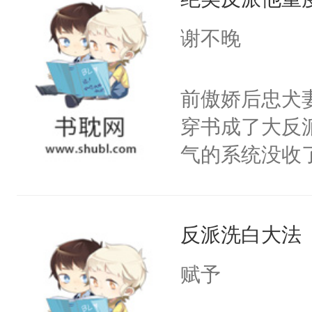
成为所有白莲
I，他们决定
谢不晚
学子，莫之阳
莲花可不止有
前傲娇后忠犬
点脑袋，看着
穿书成了大反
常见问题一：
气的系统没收
教科书版：“
成了没用的废
样。”莫之阳
说他可怜，却
母的微笑：“
反派洗白大法
用见人，因为
留看着面前这
言神龙见首不
赋予
人，突然醒悟
想见人。没有
问题二：废后