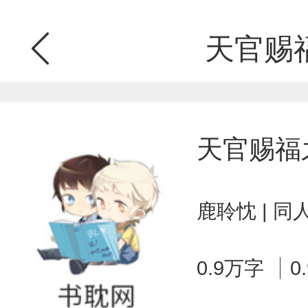
天官赐
天官赐福
鹿聆忱 | 
0.9万字
0