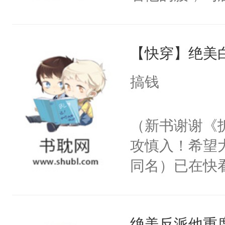
角落，捏着他
尝尝。”当红
【快穿】绝美
来，给老公亲
用力——为你
搞钱
糖专业户，不
（新书谢谢《
攻慎入！希望
同名）已在快
叭！】1V1
统界里面有个
绝美反派他重