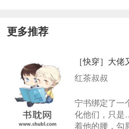
更多推荐
［快穿］大佬
红茶叔叔
宁书绑定了一
化他们，只是
着他的腰，勾