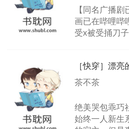
名蛇蛇，跟人
【同名广播剧
卫天还没亮，
不知道，那小
画已在哔哩哔
腰：“陛下，
头，魔尊墨宴
受x被受捅刀
不好了！”“那
宴：柳折枝你
派，他的任务
扣到怀里，安
飞魄散！第二
一位合适的男
顶替白莲花的
们竟然欺负你
［快穿］漂亮
病，一个个的
小白莲：“嘤嘤
宴：要不你跟
上了还是无动
胡说，我没碰
茶不茶
来……“蛇蛇
力跟男主称兄
这是你舅妈，快
好，别人都想
间变脸背叛他
不愧是大佬，
绝美哭包乖巧社
堂魔尊……行
的恶事他都对
悉，嗷？这不
始终一人新生
位，当日就抢
一个权力滔天
可以先看仙帝