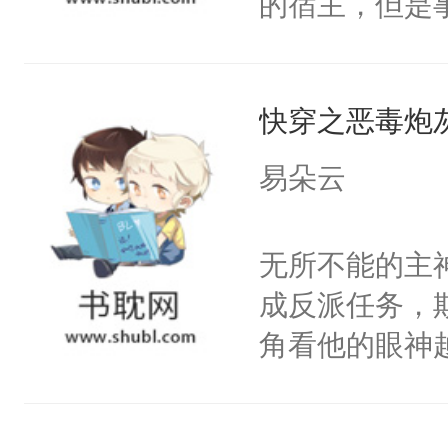
的宿主，但是
神偏执：不许
右男主又报复
个社恐小哭包
腿，把你锁在
个世界了。直
宿主，元宝只
有人养？还有
他说：【您需
快穿之恶毒炮
你，打他一巴
种威胁手段没
年，存活下来
右脸欠踹$￥#
他是社恐，墨
易朵云
再说一遍。】
白嫩嫩一看就
哄：祖宗，求
世界苟活十年。
前，抬手摸了
不出去啊……1
无所不能的主
句：“魂淡！”元
成反派任务，
血：可爱，想
角看他的眼神
阴恻恻的看着
只为了让小主
招惹我的，你
为了给娇气小
点头：“你自