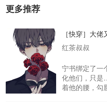
更多推荐
［快穿］大佬
红茶叔叔
宁书绑定了一
化他们，只是
着他的腰，勾
角落，捏着他
尝尝。”当红