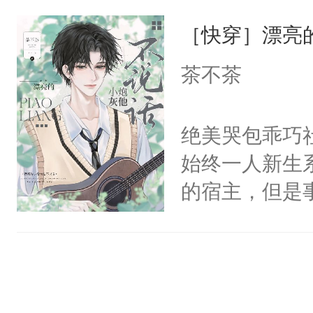
一位合适的男
们竟然欺负你
［快穿］漂亮
病，一个个的
宴：要不你跟
上了还是无动
茶不茶
来……“蛇蛇
力跟男主称兄
好，别人都想
间变脸背叛他
绝美哭包乖巧社
堂魔尊……行
的恶事他都对
始终一人新生
位，当日就抢
一个权力滔天
的宿主，但是
神偏执：不许
右男主又报复
个社恐小哭包
腿，把你锁在
个世界了。直
宿主，元宝只
有人养？还有
他说：【您需
你，打他一巴
种威胁手段没
年，存活下来
右脸欠踹$￥#
他是社恐，墨