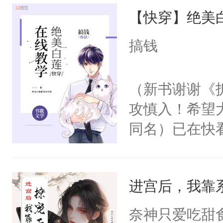
【快穿】绝美
来，给老公亲
用力——为你
搞钱
糖专业户，不
（新书谢谢《
攻慎入！希望
同名）已在快
叭！】1V1
统界里面有个
进宫后，我靠
成为所有白莲
I，他们决定
奈神只爱吃甜