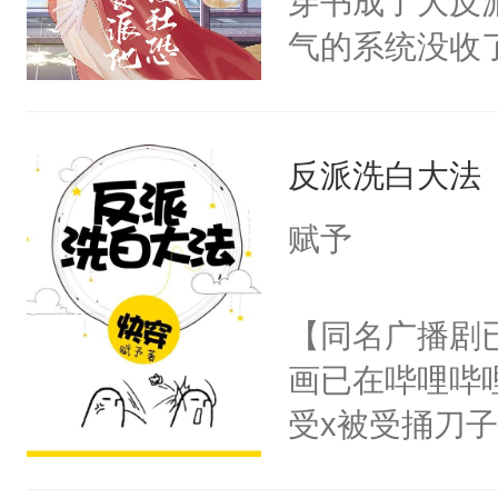
穿书成了大反
腰：“陛下，
构与男子相同
气的系统没收
不好了！”“那
了一颗红色的
成了没用的废
扣到怀里，安
得不开始在后
说他可怜，却
顶替白莲花的
人，最终坐上
反派洗白大法
用见人，因为
小白莲：“嘤嘤
言神龙见首不
胡说，我没碰
赋予
想见人。没有
这是你舅妈，快
名蛇蛇，跟人
不愧是大佬，
【同名广播剧
不知道，那小
悉，嗷？这不
画已在哔哩哔
头，魔尊墨宴
可以先看仙帝
受x被受捅刀
宴：柳折枝你
派，他的任务
飞魄散！第二