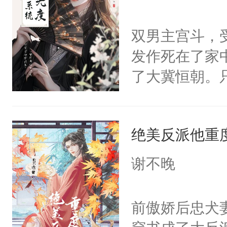
学子，莫之阳
莲花可不止有
双男主宫斗，
点脑袋，看着
发作死在了家
常见问题一：
了大冀恒朝。
教科书版：“
己的世界，并
样。”莫之阳
王名为云胤，
母的微笑：“
绝美反派他重
惜被人暗害，
留看着面前这
绝。主神知晓
谢不晚
人，突然醒悟
顾云去到大冀
问题二：废后
朝，一个从未
前傲娇后忠犬
卫天还没亮，
为三种性别。