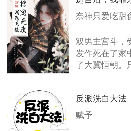
成为所有白莲
I，他们决定
奈神只爱吃甜
学子，莫之阳
莲花可不止有
双男主宫斗，
点脑袋，看着
发作死在了家
常见问题一：
了大冀恒朝。
教科书版：“
己的世界，并
样。”莫之阳
王名为云胤，
母的微笑：“
反派洗白大法
惜被人暗害，
留看着面前这
绝。主神知晓
赋予
人，突然醒悟
顾云去到大冀
问题二：废后