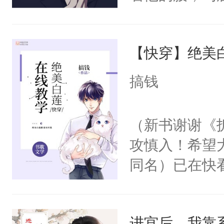
角落，捏着他
尝尝。”当红
【快穿】绝美
来，给老公亲
用力——为你
搞钱
糖专业户，不
（新书谢谢《
攻慎入！希望
同名）已在快
叭！】1V1
统界里面有个
进宫后，我靠