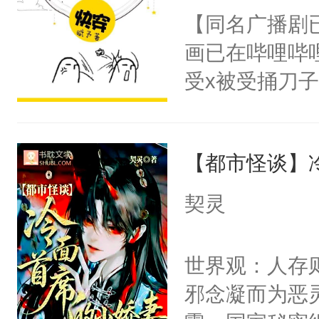
朝，一个从未
【同名广播剧
卫天还没亮，
为三种性别。
画已在哔哩哔
腰：“陛下，
构与男子相同
受x被受捅刀
不好了！”“那
了一颗红色的
派，他的任务
扣到怀里，安
得不开始在后
一位合适的男
顶替白莲花的
人，最终坐上
【都市怪谈】
病，一个个的
小白莲：“嘤嘤
上了还是无动
胡说，我没碰
契灵
力跟男主称兄
这是你舅妈，快
间变脸背叛他
不愧是大佬，
世界观：人存
的恶事他都对
悉，嗷？这不
邪念凝而为恶
一个权力滔天
可以先看仙帝