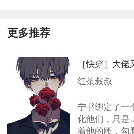
更多推荐
［快穿］大佬
红茶叔叔
宁书绑定了一
化他们，只是
着他的腰，勾