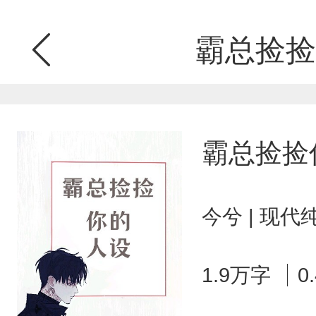
霸总捡捡
霸总捡捡
今兮 | 现代
1.9万字
0