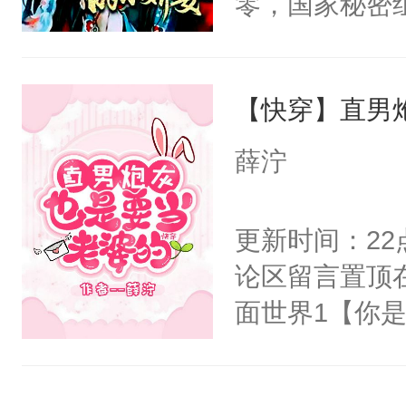
零，国家秘密
右男主又报复
士，以武力、
个世界了。直
界分三性：男
他说：【您需
【快穿】直男
子嗣）。盘龙
年，存活下来
孤独成性，被
薛泞
再说一遍。】
貌美送花郎，
世界苟活十年。
嘴硬心软、宠
更新时间：2
他才发现：他的
论区留言置顶
氓，本体是全
面世界1【你
来想逗逗人类
长大的竹马，
到油盐不进。
抢了你要给竹
本来只想成家