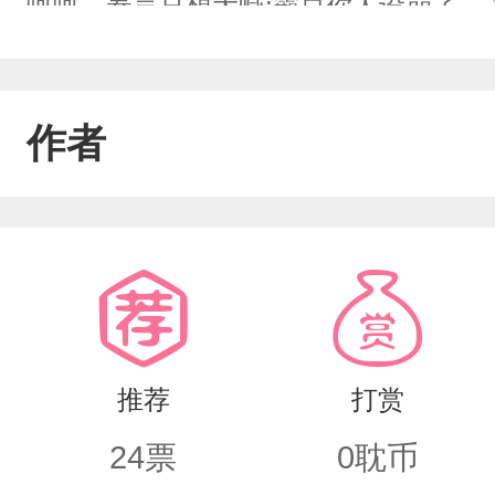
呵呵，秦言只想大喊:霸总你人设崩了。
穿着红裤衩在房间里溜达的人是谁。婚
识。作为一个只舔霸总的舔狗，秦言终
作者
总的沈跌林哪能说离就离，直接抢过小
烧了。 烧完霸总邪魅一笑：“还离吗？”
凑合过吧，说不一定还能拯救一下呢。 
推荐
打赏
24
票
0
耽币