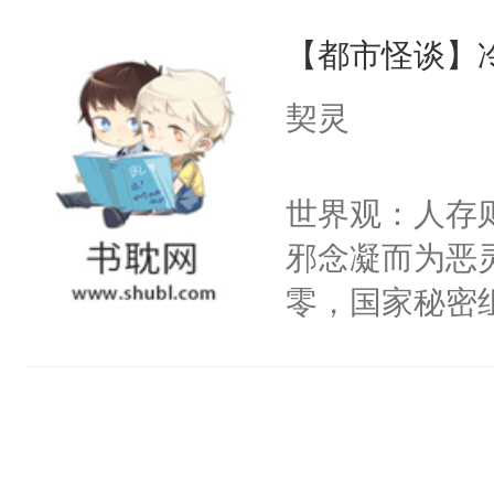
说他可怜，却
他说：【您需
【都市怪谈】
用见人，因为
年，存活下来
言神龙见首不
契灵
再说一遍。】
想见人。没有
世界苟活十年。
名蛇蛇，跟人
世界观：人存
不知道，那小
邪念凝而为恶
头，魔尊墨宴
零，国家秘密
宴：柳折枝你
士，以武力、
飞魄散！第二
界分三性：男
们竟然欺负你
子嗣）。盘龙
宴：要不你跟
孤独成性，被