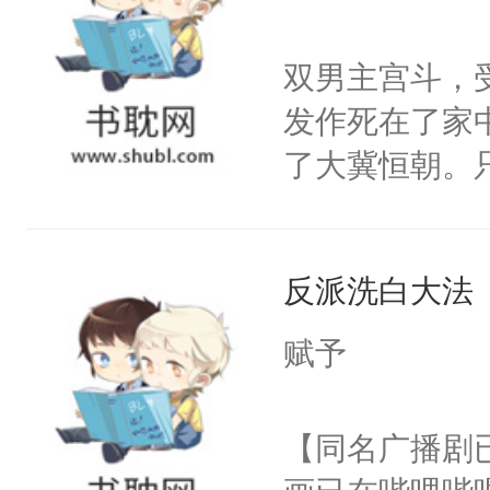
学子，莫之阳
莲花可不止有
双男主宫斗，
点脑袋，看着
发作死在了家
常见问题一：
了大冀恒朝。
教科书版：“
己的世界，并
样。”莫之阳
王名为云胤，
母的微笑：“
反派洗白大法
惜被人暗害，
留看着面前这
绝。主神知晓
赋予
人，突然醒悟
顾云去到大冀
问题二：废后
朝，一个从未
【同名广播剧
卫天还没亮，
为三种性别。