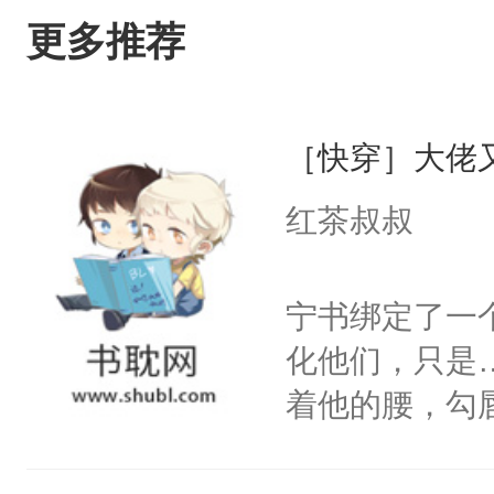
更多推荐
［快穿］大佬
红茶叔叔
宁书绑定了一
化他们，只是
着他的腰，勾
角落，捏着他
尝尝。”当红