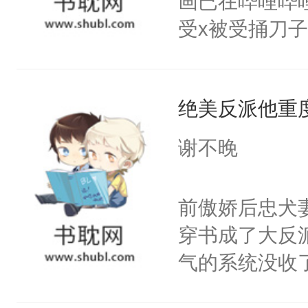
画已在哔哩哔
腰：“陛下，
构与男子相同
受x被受捅刀
不好了！”“那
了一颗红色的
派，他的任务
扣到怀里，安
得不开始在后
一位合适的男
顶替白莲花的
人，最终坐上
绝美反派他重
病，一个个的
小白莲：“嘤嘤
上了还是无动
胡说，我没碰
谢不晚
力跟男主称兄
这是你舅妈，快
间变脸背叛他
不愧是大佬，
前傲娇后忠犬
的恶事他都对
悉，嗷？这不
穿书成了大反
一个权力滔天
可以先看仙帝
气的系统没收
右男主又报复
成了没用的废
个世界了。直