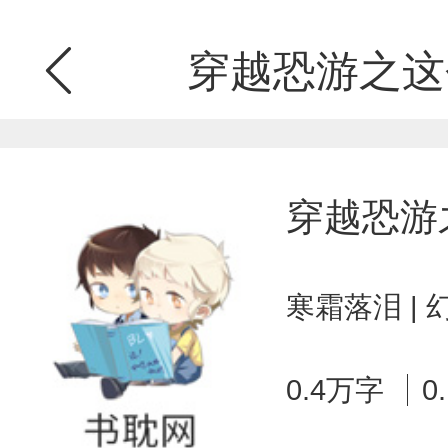
穿越恐游之这个
穿越恐游
寒霜落泪 |
0.4万字
0