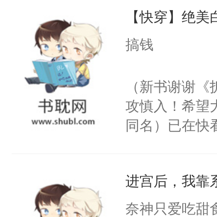
【快穿】绝美
来，给老公亲
用力——为你
搞钱
糖专业户，不
（新书谢谢《
攻慎入！希望
同名）已在快
叭！】1V1
统界里面有个
进宫后，我靠
成为所有白莲
I，他们决定
奈神只爱吃甜