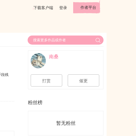
作者平台
下载客户端
登录
南桑
手段残
打赏
催更
粉丝榜
暂无粉丝