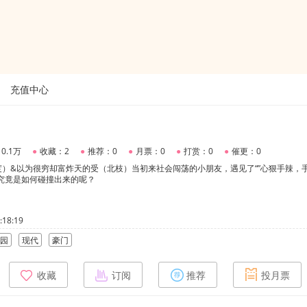
充值中心
0.1万
●
收藏：2
●
推荐：0
●
月票：0
●
打赏：0
●
催更：0
）&以为很穷却富炸天的受（北枝）当初来社会闯荡的小朋友，遇见了“”心狠手辣，
究竟是如何碰撞出来的呢？
18:19
园
现代
豪门
收藏
订阅
推荐
投月票