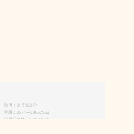
微博：@书耽文学
客服：0571—88667962
问题反馈群：630611933
版权业务联系人-淡风 QQ：
3614922414（加好友请备注合作来意）