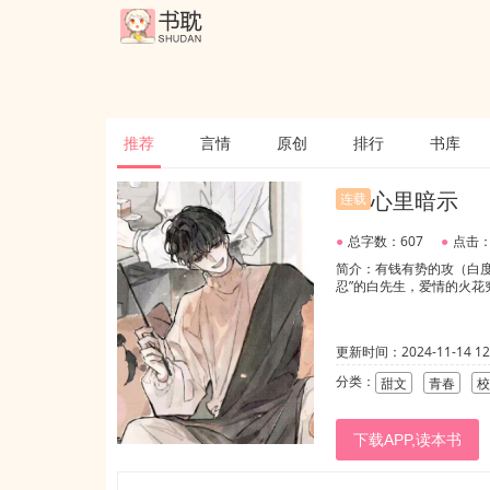
推荐
言情
原创
排行
书库
心里暗示
连载
●
总字数：607
●
点击：
简介：有钱有势的攻（白度
忍”的白先生，爱情的火花
更新时间：2024-11-14 12:
分类：
甜文
青春
校
下载APP,读本书