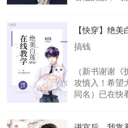
角落，捏着他
尝尝。”当红
【快穿】绝美
来，给老公亲
用力——为你
搞钱
糖专业户，不
（新书谢谢《
攻慎入！希望
同名）已在快
叭！】1V1
统界里面有个
进宫后，我靠