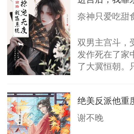
成为所有白莲
I，他们决定
奈神只爱吃甜
学子，莫之阳
莲花可不止有
双男主宫斗，
点脑袋，看着
发作死在了家
常见问题一：
了大冀恒朝。
教科书版：“
己的世界，并
样。”莫之阳
王名为云胤，
母的微笑：“
绝美反派他重
惜被人暗害，
留看着面前这
绝。主神知晓
谢不晚
人，突然醒悟
顾云去到大冀
问题二：废后