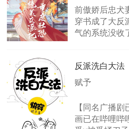
朝，一个从未
前傲娇后忠犬
卫天还没亮，
为三种性别。
穿书成了大反
腰：“陛下，
构与男子相同
气的系统没收
不好了！”“那
了一颗红色的
成了没用的废
扣到怀里，安
得不开始在后
说他可怜，却
顶替白莲花的
人，最终坐上
反派洗白大法
用见人，因为
小白莲：“嘤嘤
言神龙见首不
胡说，我没碰
赋予
想见人。没有
这是你舅妈，快
名蛇蛇，跟人
不愧是大佬，
【同名广播剧
不知道，那小
悉，嗷？这不
画已在哔哩哔
头，魔尊墨宴
可以先看仙帝