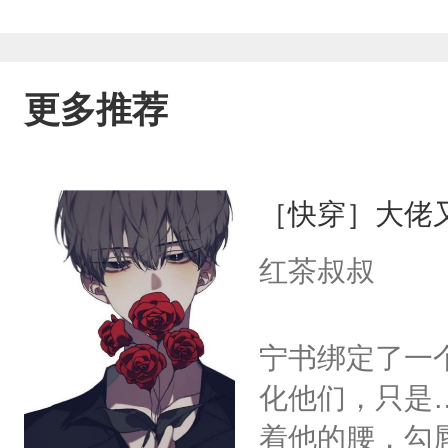
更多推荐
［快穿］大佬
红茶叔叔
宁书绑定了一
化他们，只是
着他的腰，勾