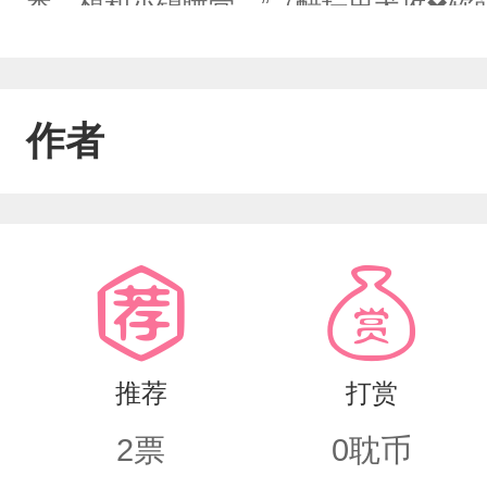
香，想和小锦睡觉。”（醋坛忠犬攻✖️
妻意迟：“宝宝，叫声老公命都给你好不
三：痴情将军的负心白月光东方辗：“阿
作者
花心貌美受）世界四：末日大佬的憨憨小
我只能吃锦锦了。”（腹黑护妻攻✖️胆小
贝的支持啦qwq
推荐
打赏
2
票
0
耽币