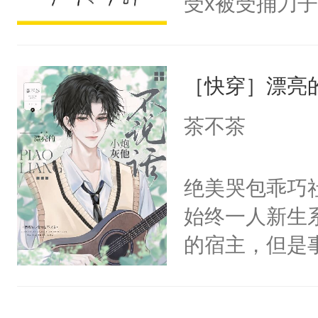
受x被受捅刀
宴：柳折枝你
派，他的任务
飞魄散！第二
一位合适的男
们竟然欺负你
［快穿］漂亮
病，一个个的
宴：要不你跟
上了还是无动
茶不茶
来……“蛇蛇
力跟男主称兄
好，别人都想
间变脸背叛他
绝美哭包乖巧社
堂魔尊……行
的恶事他都对
始终一人新生
位，当日就抢
一个权力滔天
的宿主，但是
神偏执：不许
右男主又报复
个社恐小哭包
腿，把你锁在
个世界了。直
宿主，元宝只
有人养？还有
他说：【您需