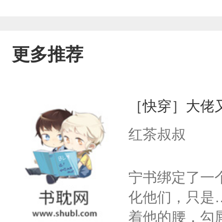
更多推荐
［快穿］大佬
红茶叔叔
宁书绑定了一
化他们，只是
着他的腰，勾