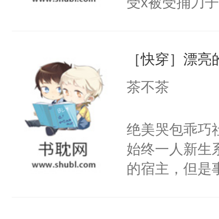
受x被受捅刀
宴：柳折枝你
派，他的任务
飞魄散！第二
一位合适的男
们竟然欺负你
［快穿］漂亮
病，一个个的
宴：要不你跟
上了还是无动
茶不茶
来……“蛇蛇
力跟男主称兄
好，别人都想
间变脸背叛他
绝美哭包乖巧社
堂魔尊……行
的恶事他都对
始终一人新生
位，当日就抢
一个权力滔天
的宿主，但是
神偏执：不许
右男主又报复
个社恐小哭包
腿，把你锁在
个世界了。直
宿主，元宝只
有人养？还有
他说：【您需