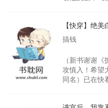
角落，捏着他
尝尝。”当红
【快穿】绝美
来，给老公亲
用力——为你
搞钱
糖专业户，不
（新书谢谢《
攻慎入！希望
同名）已在快
叭！】1V1
统界里面有个
进宫后，我靠