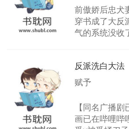
朝，一个从未
前傲娇后忠犬
卫天还没亮，
为三种性别。
穿书成了大反
腰：“陛下，
构与男子相同
气的系统没收
不好了！”“那
了一颗红色的
成了没用的废
扣到怀里，安
得不开始在后
说他可怜，却
顶替白莲花的
人，最终坐上
反派洗白大法
用见人，因为
小白莲：“嘤嘤
言神龙见首不
胡说，我没碰
赋予
想见人。没有
这是你舅妈，快
名蛇蛇，跟人
不愧是大佬，
【同名广播剧
不知道，那小
悉，嗷？这不
画已在哔哩哔
头，魔尊墨宴
可以先看仙帝