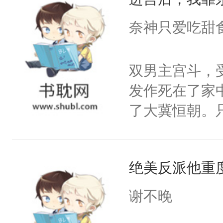
成为所有白莲
I，他们决定
奈神只爱吃甜
学子，莫之阳
莲花可不止有
双男主宫斗，
点脑袋，看着
发作死在了家
常见问题一：
了大冀恒朝。
教科书版：“
己的世界，并
样。”莫之阳
王名为云胤，
母的微笑：“
绝美反派他重
惜被人暗害，
留看着面前这
绝。主神知晓
谢不晚
人，突然醒悟
顾云去到大冀
问题二：废后