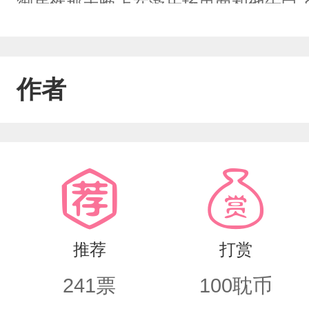
御居然那天晚上在游乐场里面和他告白
同意了。开学后，池御转到了他的班里
夸池御优秀，问池御有没有对象，说要
作者
个贴说池御是他的，谁也别想抢。校友
一张亲池御脸颊的照片发上去。众人：
架受ABO,含一点私设竹马竹马，1v1
推荐
打赏
241
票
100
耽币