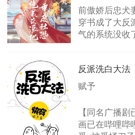
朝，一个从未
前傲娇后忠犬
卫天还没亮，
为三种性别。
穿书成了大反
腰：“陛下，
构与男子相同
气的系统没收
不好了！”“那
了一颗红色的
成了没用的废
扣到怀里，安
得不开始在后
说他可怜，却
顶替白莲花的
人，最终坐上
反派洗白大法
用见人，因为
小白莲：“嘤嘤
言神龙见首不
胡说，我没碰
赋予
想见人。没有
这是你舅妈，快
名蛇蛇，跟人
不愧是大佬，
【同名广播剧
不知道，那小
悉，嗷？这不
画已在哔哩哔
头，魔尊墨宴
可以先看仙帝