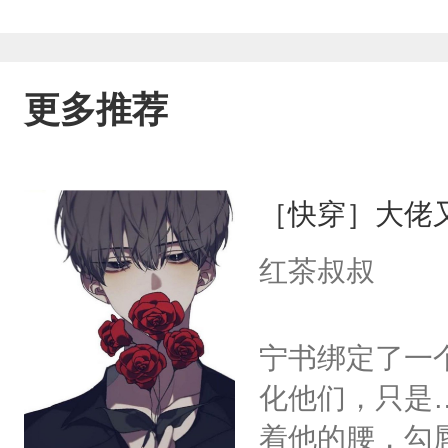
更多推荐
［快穿］大佬
红茶叔叔
宁书绑定了一
化他们，只是
着他的腰，勾