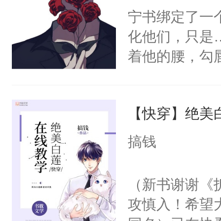
宁书绑定了一
化他们，只是
着他的腰，勾
角落，捏着他
尝尝。”当红
【快穿】绝美
来，给老公亲
用力——为你
搞钱
糖专业户，不
（新书谢谢《
攻慎入！希望