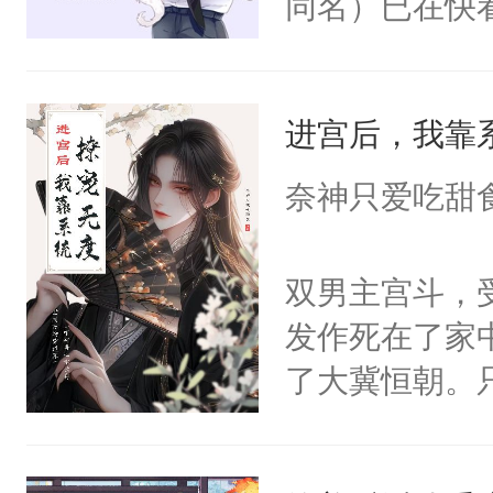
同名）已在快
叭！】1V1
统界里面有个
进宫后，我靠
成为所有白莲
I，他们决定
奈神只爱吃甜
学子，莫之阳
莲花可不止有
双男主宫斗，
点脑袋，看着
发作死在了家
常见问题一：
了大冀恒朝。
教科书版：“
己的世界，并
样。”莫之阳
王名为云胤，
母的微笑：“