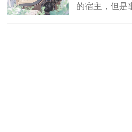
一个权力滔天
的宿主，但是
神偏执：不许
右男主又报复
个社恐小哭包
腿，把你锁在
个世界了。直
宿主，元宝只
有人养？还有
他说：【您需
你，打他一巴
种威胁手段没
年，存活下来
右脸欠踹$￥#
他是社恐，墨
再说一遍。】
白嫩嫩一看就
哄：祖宗，求
世界苟活十年。
前，抬手摸了
不出去啊……1
句：“魂淡！”元
血：可爱，想
阴恻恻的看着
招惹我的，你