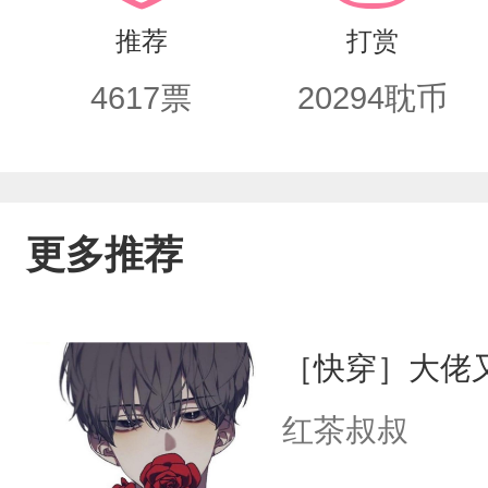
着冷光：“善善又不听话，今晚哭也没用。
推荐
打赏
4617
票
20294
耽币
更多推荐
［快穿］大佬
红茶叔叔