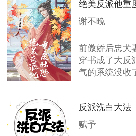
绝美反派他重
惜被人暗害，
留看着面前这
绝。主神知晓
谢不晚
人，突然醒悟
顾云去到大冀
问题二：废后
朝，一个从未
前傲娇后忠犬
卫天还没亮，
为三种性别。
穿书成了大反
腰：“陛下，
构与男子相同
气的系统没收
不好了！”“那
了一颗红色的
成了没用的废
扣到怀里，安
得不开始在后
说他可怜，却
顶替白莲花的
人，最终坐上
反派洗白大法
用见人，因为
小白莲：“嘤嘤
言神龙见首不
胡说，我没碰
赋予
想见人。没有
这是你舅妈，快