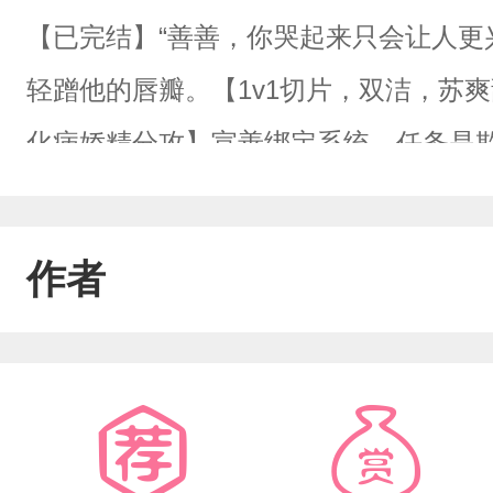
【已完结】“善善，你哭起来只会让人更
轻蹭他的唇瓣。【1v1切片，双洁，苏
化病娇精分攻】宣善绑定系统，任务是
务，以为自己能够功成身退时——反派
化值。黑化反派将他禁锢在怀中，动作
作者
道：“善善，水性杨花的人，是会被锁在
怀着自己的孩子，每天都将他禁锢在自己
的孩子吗？”权势滔天的摄政王屈膝跪在
病态地低笑，“陛下，别躲。”天使堕魔