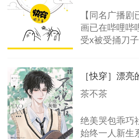
名蛇蛇，跟人
不愧是大佬，
【同名广播剧
不知道，那小
悉，嗷？这不
画已在哔哩哔
头，魔尊墨宴
可以先看仙帝
受x被受捅刀
宴：柳折枝你
派，他的任务
飞魄散！第二
一位合适的男
们竟然欺负你
［快穿］漂亮
病，一个个的
宴：要不你跟
上了还是无动
茶不茶
来……“蛇蛇
力跟男主称兄
好，别人都想
间变脸背叛他
绝美哭包乖巧社
堂魔尊……行
的恶事他都对
始终一人新生
位，当日就抢