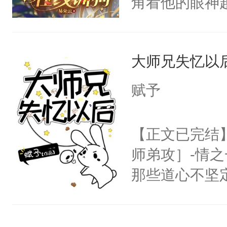
角看他的眼神
神偏执：不许
右男主又报复
只为了让小主
腿，把你锁在
个世界了。直
为了给娇气小
有人养？还有
他说：【您需
大师兄失忆以
后，竟然是为
种威胁手段没
年，存活下来
拥住了日思夜
他是社恐，墨
赋予
再说一遍。】
哄：祖宗，求
世界苟活十年。
不出去啊……1
【正文已完结
师弟攻］-情
那些道心不坚
到了师弟，无
甚至为此一念