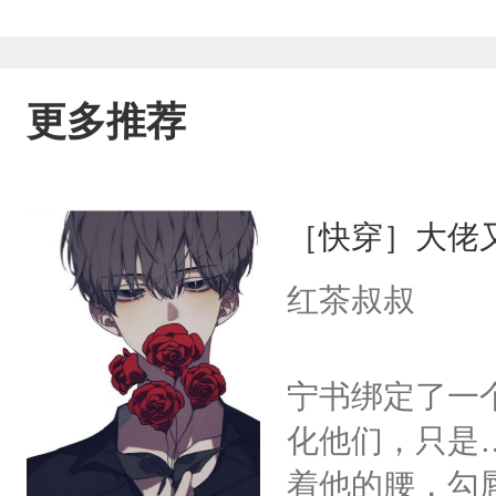
更多推荐
［快穿］大佬
红茶叔叔
宁书绑定了一
化他们，只是
着他的腰，勾