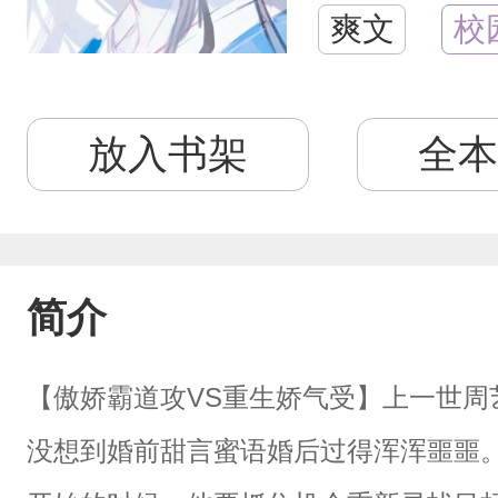
爽文
校
放入书架
全本
简介
【傲娇霸道攻VS重生娇气受】上一世周
没想到婚前甜言蜜语婚后过得浑浑噩噩