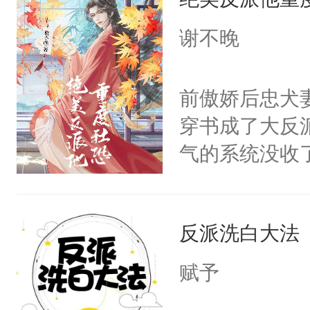
惜被人暗害，
绝。主神知晓
谢不晚
顾云去到大冀
朝，一个从未
前傲娇后忠犬
为三种性别。
穿书成了大反
构与男子相同
气的系统没收
了一颗红色的
成了没用的废
得不开始在后
说他可怜，却
人，最终坐上
反派洗白大法
用见人，因为
言神龙见首不
赋予
想见人。没有