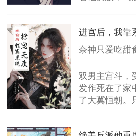
角落，捏着他
尝尝。”当红
进宫后，我靠
来，给老公亲
用力——为你
奈神只爱吃甜
糖专业户，不
双男主宫斗，
发作死在了家
了大冀恒朝。
己的世界，并
王名为云胤，
绝美反派他重