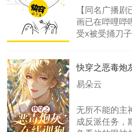
名蛇蛇，跟人
【同名广播剧
不知道，那小
画已在哔哩哔
头，魔尊墨宴
受x被受捅刀
宴：柳折枝你
派，他的任务
飞魄散！第二
一位合适的男
们竟然欺负你
快穿之恶毒炮
病，一个个的
宴：要不你跟
上了还是无动
易朵云
来……“蛇蛇
力跟男主称兄
好，别人都想
间变脸背叛他
无所不能的主
堂魔尊……行
的恶事他都对
成反派任务，
位，当日就抢
一个权力滔天