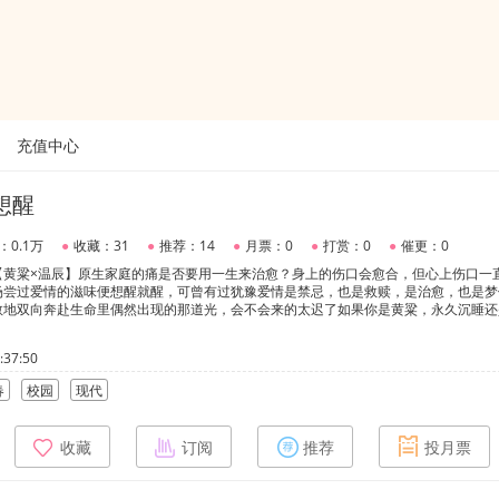
充值中心
想醒
：0.1万
●
收藏：31
●
推荐：14
●
月票：0
●
打赏：0
●
催更：0
【黄粱×温辰】原生家庭的痛是否要用一生来治愈？身上的伤口会愈合，但心上伤口一
场尝过爱情的滋味便想醒就醒，可曾有过犹豫爱情是禁忌，也是救赎，是治愈，也是梦
敢地双向奔赴生命里偶然出现的那道光，会不会来的太迟了如果你是黄粱，永久沉睡还
37:50
春
校园
现代
收藏
订阅
推荐
投月票