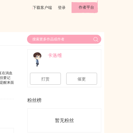
作者平台
下载客户端
登录
卡洛维
直在淌血
但要记
打赏
催更
是醒来面
粉丝榜
暂无粉丝