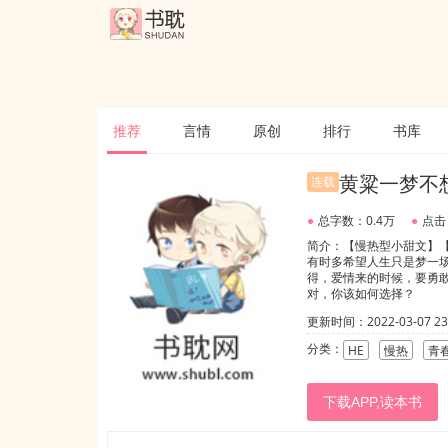
推荐
言情
原创
排行
书库
黄粱一梦不
连载
●
总字数：0.4万
●
点击
简介：【慢热型小甜文】
有时多希望人生只是梦一
得，爱情来的时候，要勇
对，你该如何选择？
更新时间：2022-03-07 23:
分类：
HE
慢热
青
下载APP,读本书