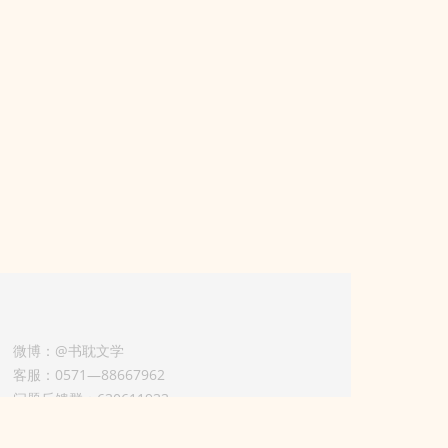
微博：@书耽文学
客服：0571—88667962
问题反馈群：630611933
版权业务联系人-淡风 QQ：
3614922414（加好友请备注合作来意）