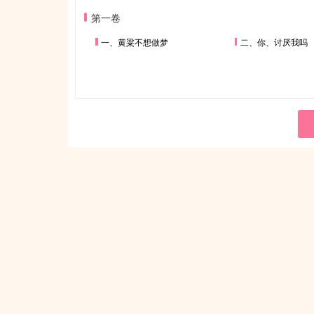
第一卷
一、黄粱不想做梦
二、你、讨厌我吗