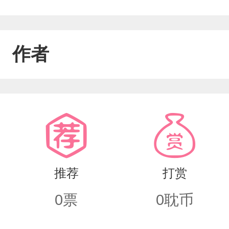
作者
推荐
打赏
0
票
0
耽币