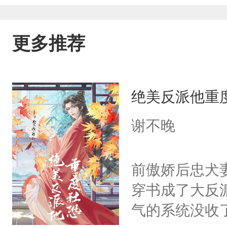
更多推荐
绝美反派他重
谢不晚
前傲娇后忠犬
穿书成了大反
气的系统没收