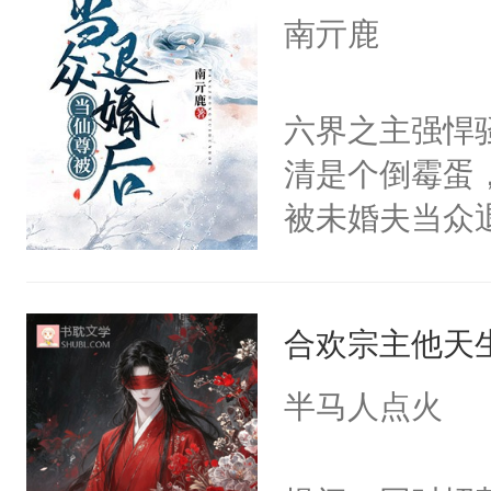
白，这一切终
南亓鹿
来……“蛇蛇
头。而宗门也
好，别人都想
子，门下所有
六界之主强悍
堂魔尊……行
杀了同为魔道
清是个倒霉蛋
位，当日就抢
绝于师门前。
被未婚夫当众
神偏执：不许
了当年。回到
道他冷心冷情
腿，把你锁在
个宗门成为正
满身灵力滋养
有人养？还有
道吗？大师兄
合欢宗主他天
日，人人同情
种威胁手段没
二师兄了。乙
2：“宿问清，
他是社恐，墨
半马人点火
忘记了对二师
色轻蔑。“我
哄：祖宗，求
此便再好不过
天门结界，掳
不出去啊……1