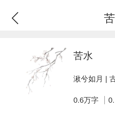
苦
苦水
湫兮如月 |
0.6万字
0