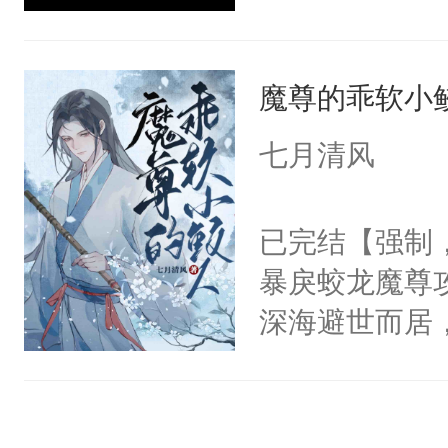
求收鸭～一觉
成了一个灭了
魔尊的乖软小
派魅力系统，
统：我要将宿
七月清风
竹：如何进行
后相爱相杀！
已完结【强制
时，原主夙敌
暴戾蛟龙魔尊
何这一架却打
深海避世而居
着腰要逃跑，
鲛人一族突与
身压上：“毁
仙草无数，得
胧可怜兮兮的
光养晦多年，