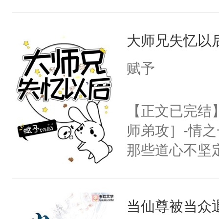
成了没用的废
说他可怜，却
大师兄失忆以
用见人，因为
言神龙见首不
赋予
想见人。没有
名蛇蛇，跟人
【正文已完结
不知道，那小
师弟攻］-情
头，魔尊墨宴
那些道心不坚
宴：柳折枝你
到了师弟，无
飞魄散！第二
甚至为此一念
们竟然欺负你
当仙尊被当众
妄。当他看到
宴：要不你跟