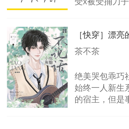
受x被受捅刀
宴：柳折枝你
派，他的任务
飞魄散！第二
一位合适的男
们竟然欺负你
［快穿］漂亮
病，一个个的
宴：要不你跟
上了还是无动
茶不茶
来……“蛇蛇
力跟男主称兄
好，别人都想
间变脸背叛他
绝美哭包乖巧社
堂魔尊……行
的恶事他都对
始终一人新生
位，当日就抢
一个权力滔天
的宿主，但是
神偏执：不许
右男主又报复
个社恐小哭包
腿，把你锁在
个世界了。直
宿主，元宝只
有人养？还有
他说：【您需