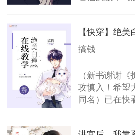
角落，捏着他
尝尝。”当红
【快穿】绝美
来，给老公亲
用力——为你
搞钱
糖专业户，不
（新书谢谢《
攻慎入！希望
同名）已在快
叭！】1V1
统界里面有个
进宫后，我靠