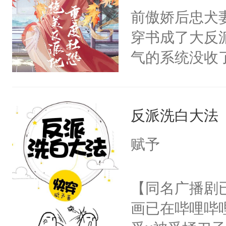
朝，一个从未
前傲娇后忠犬
卫天还没亮，
为三种性别。
穿书成了大反
腰：“陛下，
构与男子相同
气的系统没收
不好了！”“那
了一颗红色的
成了没用的废
扣到怀里，安
得不开始在后
说他可怜，却
顶替白莲花的
人，最终坐上
反派洗白大法
用见人，因为
小白莲：“嘤嘤
言神龙见首不
胡说，我没碰
赋予
想见人。没有
这是你舅妈，快
名蛇蛇，跟人
不愧是大佬，
【同名广播剧
不知道，那小
悉，嗷？这不
画已在哔哩哔
头，魔尊墨宴
可以先看仙帝