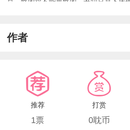
豆，悠闲得不能再悠闲，谁知只是下床
脑瓜哐当地砸到了桌角，华丽丽地晕了
看的一本书里，书名叫做《仙尊每天都
作者
好好的仙尊他不当，非要下魔界去混，
爱情，而他只是个小炮灰，被魔尊扔到
的米虫，不去花样作死，游戏于天地间
主受，HE,双洁，作者小学生文笔，不
删）
推荐
打赏
1
票
0
耽币