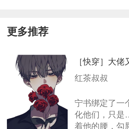
更多推荐
［快穿］大佬
红茶叔叔
宁书绑定了一
化他们，只是
着他的腰，勾