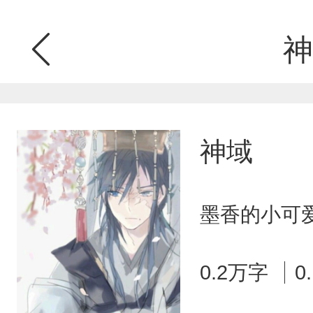
神
神域
墨香的小可爱
0.2万字
0