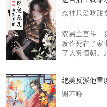
成为所有白莲
I，他们决定
奈神只爱吃甜
学子，莫之阳
莲花可不止有
双男主宫斗，
点脑袋，看着
发作死在了家
常见问题一：
了大冀恒朝。
教科书版：“
己的世界，并
样。”莫之阳
王名为云胤，
母的微笑：“
绝美反派他重
惜被人暗害，
留看着面前这
绝。主神知晓
谢不晚
人，突然醒悟
顾云去到大冀
问题二：废后