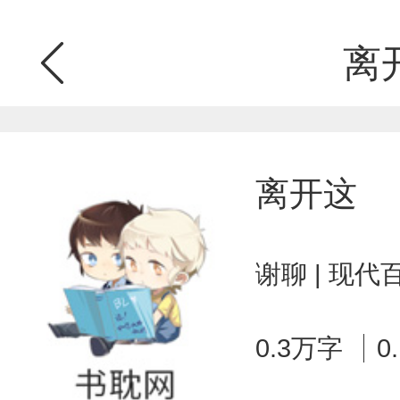
离
离开这
谢聊 | 现代
0.3万字
0