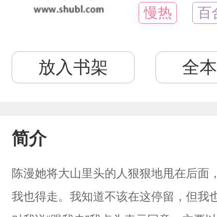
慢热
百
放入书架
全本
简介
陈漫她将大山里头的人狠狠地甩在后面
我也得走。我知道不该在这停留，但我