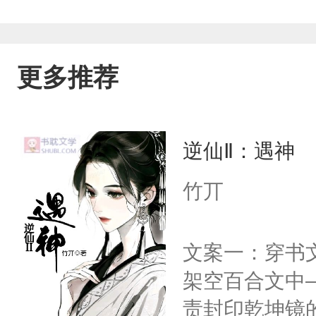
更多推荐
逆仙Ⅱ：遇神
竹丌
文案一：穿书
架空百合文中
责封印乾坤镜